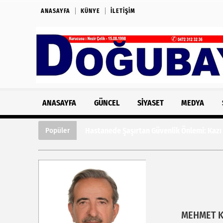
ANASAYFA
KÜNYE
İLETIŞIM
ANASAYFA
GÜNCEL
SIYASET
MEDYA
Hastanede Şaşırtan Güvenlik Önlemi: Kazı
Popüler
MEHMET 