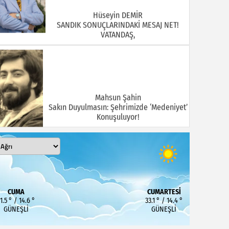
Hüseyin DEMİR
SANDIK SONUÇLARINDAKİ MESAJ NET!
VATANDAŞ,
Mahsun Şahin
Sakın Duyulmasın: Şehrimizde ‘Medeniyet’
Konuşuluyor!
MEHMET KOÇ
DOĞUBAYAZIT ASLINDA BİR İNANÇ
CUMA
CUMARTESI
MERKEZİDİR
1.5 ° / 14.6 °
33.1 ° / 14.4 °
GÜNEŞLI
GÜNEŞLI