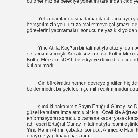
bu önerimiz de belediye yönetimi tarafından ciddiy
Yol tamamlanmasına tamamlandı ama aynı yol 
hemşerimizin yolu ucuza mal etmeye çalışması, denet
görevlerini yapmamaları sonucu ne yazık ki yoldan
Yine Atilla Koç?un bir talimatıyla otuz yıldan
de tamamlanmıştı. Ancak söz konusu Kültür Merkezin
Kültür Merkezi BDP li belediyeye devredilebilir en
kullanılmadı.
C
in bürokratlar hemen devreye girdiler, hiç de
beklenmedik bir şekilde
ilçe milli eğitim müdürlüğü
şimdiki bakanımız Sayın Ertuğrul Günay ise D
güzel kararlara imza atmış bir kişi. Özellikle Ağrı esk
enformasyonu sonucu, o zamana kadar yasak kap
adlı eseri Ertuğrul Günay`ın talimatıyla resmileştiril
Yine Hanifi Alır`ın çabaları sonucu, Ahmed-e Hani 
onayı ile yapılmaya başlandı.