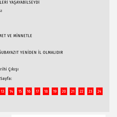
LERİ YAŞAYABİLSEYDİ
sı
MET VE MİNNETLE
OĞUBAYAZIT YENİDEN İL OLMALIDIR
ihi Çıkışı
Sayfa:
13
14
15
16
17
18
19
20
21
22
23
24