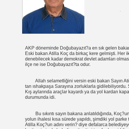
AKP döneminde Doğubayazıt?a en sık gelen bakanla
Eski bakan Atilla Koç da birkaç kere gelmişti. Her 
denebilecek kadar demokrat devlet adamları olmasıdı
ilçe ne ise Doğubayazıt?ta odur.
Allah selametliğini versin eski bakan Sayın Atil
tan ıshakpaşa Sarayına zorluklarla gidilebiliyordu. S
Kış aylarında araçlar kayardı ya da yol kardan kapan
durumunda idi.
Bu sıkıntı sayın bakana anlatıldığında, Koç?u
yolun ihalesi kısa sürede yapıldı, şimdiki yol parke 
Atilla Koç?un adını verin? diye defalarca belediy