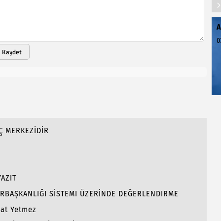
A
0
Kaydet
Ç MERKEZİDİR
AZIT
RBAŞKANLIĞI SİSTEMI ÜZERİNDE DEĞERLENDIRME
hat Yetmez