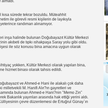
e almadı.
kısa sürede tekrar bozuldu. Müteahhit
im ile görevli resmi kişilerin de layıkıyla
 yeterince randıman alınamıyor.
 beri inşa halinde bulunan Doğubayazıt Kültür Merkezi
in akıbeti de tıpkı ıshakpaşa Saray yolu gibi oldu.
dişesi ile söz konusu bina amacına uygun olarak
 ihtiyaç yokken, Kültür Merkezi olarak yapılan bina,
ne hizmet binası olarak tahsis edildi.
oğubayazıt ve Ahmed-e Hani ile alakalı çok daha
i milletvekili M. Hanifi Alır?ın gayretleri ve
samında bulunan Ahmed-e Hani?nin "Memo Zin"
3
erek Bakanlık yayınları arasında hak ettiği yerini aldı.
Külliyesinin çevre düzenlemesi de Ertuğrul Günay`ın