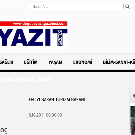
SAĞLIK
EĞITIM
YAŞAM
EKONOMI
BILIM-SANAT-K
 Alanına Pimapenli Çözüm!
EN IYI BAKAN TURIZM BAKANI
8.10.2011 00:00:00
KOÇ