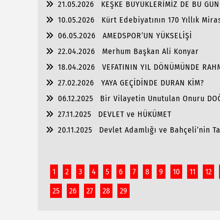
21.05.2026
KEŞKE BÜYÜKLERİMİZ DE BU GÜN
10.05.2026
Kürt Edebiyatının 170 Yıllık Mira
06.05.2026
AMEDSPOR’UN YÜKSELİŞİ
22.04.2026
Merhum Başkan Ali Konyar
18.04.2026
VEFATININ YIL DÖNÜMÜNDE RAH
27.02.2026
YAYA GEÇİDİNDE DURAN KİM?
06.12.2025
Bir Vilayetin Unutulan Onuru D
27.11.2025
DEVLET ve HÜKÜMET
20.11.2025
Devlet Adamlığı ve Bahçeli’nin Tar
1
2
3
4
5
6
7
8
9
10
11
12
25
26
27
28
29