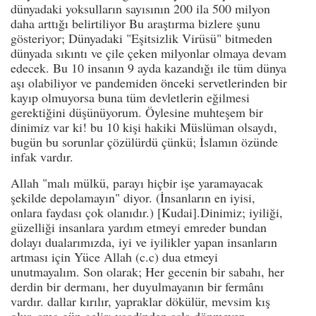
dünyadaki yoksulların sayısının 200 ila 500 milyon
daha arttığı belirtiliyor Bu araştırma bizlere şunu
gösteriyor; Dünyadaki "Eşitsizlik Virüsü" bitmeden
dünyada sıkıntı ve çile çeken milyonlar olmaya devam
edecek. Bu 10 insanın 9 ayda kazandığı ile tüm dünya
aşı olabiliyor ve pandemiden önceki servetlerinden bir
kayıp olmuyorsa buna tüm devletlerin eğilmesi
gerektiğini düşünüyorum. Öylesine muhteşem bir
dinimiz var ki! bu 10 kişi hakiki Müslüman olsaydı,
bugün bu sorunlar çözülürdü çünkü; İslamın özünde
infak vardır.
Allah "malı mülkü, parayı hiçbir işe yaramayacak
şekilde depolamayın" diyor. (İnsanların en iyisi,
onlara faydası çok olanıdır.) [Kudai].Dinimiz; iyiliği,
güzelliği insanlara yardım etmeyi emreder bundan
dolayı dualarımızda, iyi ve iyilikler yapan insanların
artması için Yüce Allah (c.c) dua etmeyi
unutmayalım. Son olarak; Her gecenin bir sabahı, her
derdin bir dermanı, her duyulmayanın bir fermânı
vardır. dallar kırılır, yapraklar dökülür, mevsim kış
olur. ama gün gelir; vaadinden asla dönmeyen