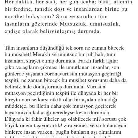
Her dakika, her saat, her gün acaba; bana, ailemin
bir ferdine, tanıdık dost ve insanlardan birine bu
musibet bulaştı mı? Soru ve soruları tüm
insanların gözlerinde Mutsuzluk, umutsuzluk,
endişe olarak belirginleşmiş durumda.
Tüm insanların düşündüğü tek soru ne zaman bitecek
bu musibet! Meraklı ve umutsuz bir ruh hali, tüm
insanlara sirayet etmiş durumda. Farklı farklı aşılar
çıktı ve aşıların çıkması ile umutlanan insanlar, son
günlerde yaşanan coronavürüsün mutasyon geçirdiği
tespiti, ne zaman bitecek bu musibet sorusunu daha da
belirsiz hale dönüştürmüş durumda. Vürüsün
mutasyon geçirdiğinin tespiti ile dünyada ki her bir
bireyin vürüse karşı etkili olan bir aşıdan olmadığı
müddetçe, bu illetin daha çok mutasyon geçirerek
hayatımızda kalacağı neredeyse kesin durumda.
Dünyada ki fakir ülkeler aşı olabilecek mi? sorusu çok
büyük önem taşıyor artık! zira yemek ve su bulamayan
binlerce insan varken, bugün bunların aşı olmalarını
beklemek çokta gerçekçi gelmiyor bana! çünkü