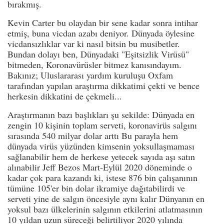
bırakmış.
Kevin Carter bu olaydan bir sene kadar sonra intihar
etmiş, buna vicdan azabı deniyor. Dünyada öylesine
vicdansızlıklar var ki nasıl bitsin bu musibetler.
Bundan dolayı ben, Dünyadaki "Eşitsizlik Virüsü"
bitmeden, Koronavürüsler bitmez kanısındayım.
Bakınız; Uluslararası yardım kuruluşu Oxfam
tarafından yapılan araştırma dikkatimi çekti ve bence
herkesin dikkatini de çekmeli...
Araştırmanın bazı başlıkları şu sekilde: Dünyada en
zengin 10 kişinin toplam serveti, koronavirüs salgını
sırasında 540 milyar dolar arttı Bu parayla hem
dünyada virüs yüzünden kimsenin yoksullaşmaması
sağlanabilir hem de herkese yetecek sayıda aşı satın
alınabilir Jeff Bezos Mart-Eylül 2020 döneminde o
kadar çok para kazandı ki, istese 876 bin çalışanının
tümüne 105'er bin dolar ikramiye dağıtabilirdi ve
serveti yine de salgın öncesiyle aynı kalır Dünyanın en
yoksul bazı ülkelerinin salgının etkilerini atlatmasının
10 yıldan uzun süreceği belirtiliyor 2020 yılında