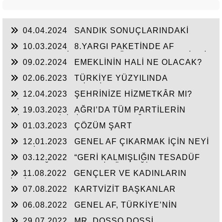
04.04.2024
SANDIK SONUÇLARINDAKİ
MESAJ NET! VATANDAŞ,
10.03.2024
8.YARGI PAKETİNDE AF
BEKLEYEN MİLYONLAR GÖRMEZDEN GELİNDİ.
09.02.2024
EMEKLİNİN HALİ NE OLACAK?
02.06.2023
TÜRKİYE YÜZYILINDA
VATANDAŞA TEMİZ BİR SAYFA AÇILMALI VE AF
12.04.2023
ŞEHRİNİZE HİZMETKÂR MI?
İLE İKİNCİ BİR ŞANS VERİLMELİ
HİZMET ÇAL MI? LAZIM!
19.03.2023
AĞRI’DA TÜM PARTİLERİN
MİLLETVEKİLİ LİSTE BAŞI, DOĞUBAYAZIT’TAN
01.03.2023
ÇÖZÜM ŞART
OLMALI!
12.01.2023
GENEL AF ÇIKARMAK İÇİN NEYİ
BEKLİYORSUNUZ!
03.12.2022
“GERİ KALMIŞLIĞIN TESADÜF
OLMADIĞININ EN BARİZ ÖRNEĞİ
11.08.2022
GENÇLER VE KADINLARIN
DOĞUBAYAZIT’TIR.”
İSTİHDAMININ ARTIRILMASINI
07.08.2022
KARTVİZİT BAŞKANLAR
DESTEKLEYECEK PROJELERE İMZA
ATABİLECEK DERNEKLERE İHTİYAÇ VAR!
06.08.2022
GENEL AF, TÜRKİYE’NİN
FAYDASINA OLACAKTIR.
29.07.2022
MR. DOSSO DOSSİ,