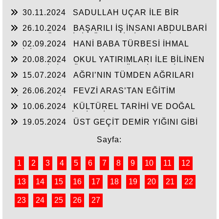
30.11.2024
SADULLAH UÇAR İLE BİR
ARADA
26.10.2024
BAŞARILI İŞ İNSANI ABDULBARİ
GOZEL BÖLGE İÇİN ÖNEMLİ BİR ŞAHSİYET…
02.09.2024
HANİ BABA TÜRBESİ İHMAL
EDİLİYOR
20.08.2024
OKUL YATIRIMLARI İLE BİLİNEN
HEMŞERİMİZ DÜNDEN BUGÜNE İBRAHİM
15.07.2024
AĞRI’NIN TÜMDEN AĞRILARI
YASUBUĞA İLE PORTRE…
26.06.2024
FEVZİ ARAS’TAN EĞİTİM
HİZMETLERİNE DEVAM
10.06.2024
KÜLTÜREL TARİHİ VE DOĞAL
ESERLER SAHİPSİZ Mİ?
19.05.2024
ÜST GEÇİT DEMİR YIĞINI GİBİ
Sayfa:
1
2
3
4
5
6
7
8
9
10
11
12
13
14
15
16
17
18
19
20
21
22
23
24
25
26
27