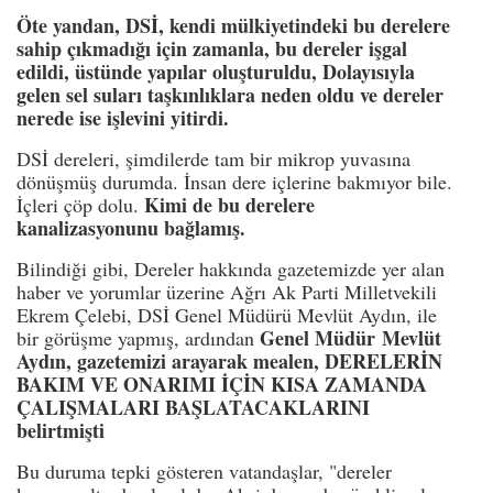
Öte yandan, DSİ, kendi mülkiyetindeki bu derelere
sahip çıkmadığı için zamanla, bu dereler işgal
edildi, üstünde yapılar oluşturuldu, Dolayısıyla
gelen sel suları taşkınlıklara neden oldu ve dereler
nerede ise işlevini yitirdi.
DSİ dereleri, şimdilerde tam bir mikrop yuvasına
dönüşmüş durumda. İnsan dere içlerine bakmıyor bile.
Kimi de bu derelere
İçleri çöp dolu.
kanalizasyonunu bağlamış.
Bilindiği gibi, Dereler hakkında gazetemizde yer alan
haber ve yorumlar üzerine Ağrı Ak Parti Milletvekili
Ekrem Çelebi, DSİ Genel Müdürü Mevlüt Aydın, ile
Genel Müdür Mevlüt
bir görüşme yapmış, ardından
Aydın, gazetemizi arayarak mealen, DERELERİN
BAKIM VE ONARIMI İÇİN KISA ZAMANDA
ÇALIŞMALARI BAŞLATACAKLARINI
belirtmişti
Bu duruma tepki gösteren vatandaşlar, "dereler