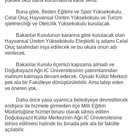
yüksek okul daha kurulmasına karar verdi.
Buna göre, Beden Eğitimi ve Spor Yüksekokulu,
Celal Oruç Hayvansal Üretim Yüksekokulu ve Turizm
ışletmeciliği ve Otelcilik Yüksekokulu kurulacak.
Bakanlar Kurulunun kararına göre kurulacak olan
Hayvansal Üretim Yüksekokulu Eleşkirtli iş adamı Celal
Oruç tarafından inşa edilecek ve bu okula onun adı
verilecek.
Bakanlar Kurulu ilçemizi kapsama almadı ve
Doğubayazıt Ağrı IC Üniversitesinin yatırımlarından
mahrum kalmaya devam edecek. Oysaki Kültür Merkezi
pek ala bir Fakülteye dönüştürülebilir. Ama talep eden
ve öneren yok.
Daha önce yasa uyarınca belediyeye devredilecek
endişesi ile hizmete girmeden ılçe Milli Eğitim
Müdürlüğüne hizmet binası olarak tahsis edilen
Doğubayazıt Kültür Merkezinin Ağrı IC Üniversitesine
tahsis edilmesi halinde bu binada pek ala bir fakülte
açılabilir.