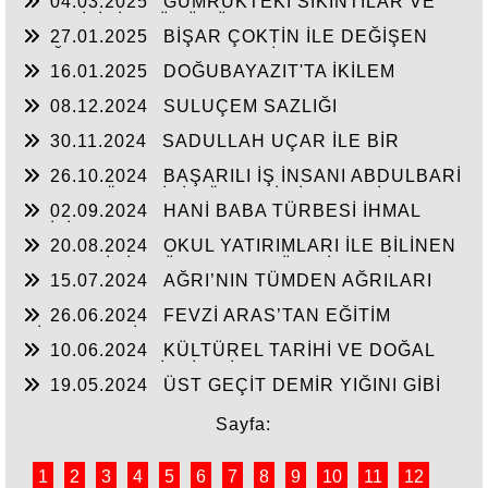
04.03.2025
GÜMRÜKTEKİ SIKINTILAR VE
BEN BİLİRİM GÜDÜMÜ
27.01.2025
BİŞAR ÇOKTİN İLE DEĞİŞEN
DOĞUBAYAZIT’IN ÇEHRESİ
16.01.2025
DOĞUBAYAZIT'TA İKİLEM
YAŞAM
08.12.2024
SULUÇEM SAZLIĞI
30.11.2024
SADULLAH UÇAR İLE BİR
ARADA
26.10.2024
BAŞARILI İŞ İNSANI ABDULBARİ
GOZEL BÖLGE İÇİN ÖNEMLİ BİR ŞAHSİYET…
02.09.2024
HANİ BABA TÜRBESİ İHMAL
EDİLİYOR
20.08.2024
OKUL YATIRIMLARI İLE BİLİNEN
HEMŞERİMİZ DÜNDEN BUGÜNE İBRAHİM
15.07.2024
AĞRI’NIN TÜMDEN AĞRILARI
YASUBUĞA İLE PORTRE…
26.06.2024
FEVZİ ARAS’TAN EĞİTİM
HİZMETLERİNE DEVAM
10.06.2024
KÜLTÜREL TARİHİ VE DOĞAL
ESERLER SAHİPSİZ Mİ?
19.05.2024
ÜST GEÇİT DEMİR YIĞINI GİBİ
Sayfa:
1
2
3
4
5
6
7
8
9
10
11
12