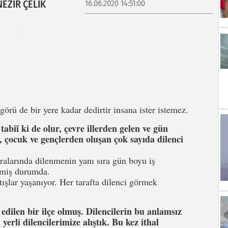
NEZİR ÇELİK
16.06.2020 14:51:00
şgörü de bir yere kadar dedirtir insana ister istemez.
abiî ki de olur, çevre illerden gelen ve gün
 çocuk ve gençlerden oluşan çok sayıda dilenci
ralarında dilenmenin yanı sıra gün boyu iş
etmiş durumda.
tışlar yaşanıyor. Her tarafta dilenci görmek
dilen bir ilçe olmuş. Dilencilerin bu anlamsız
erli dilencilerimize alıştık. Bu kez ithal