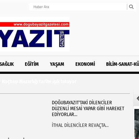
SAĞLIK
EĞITIM
YAŞAM
EKONOMI
BILIM-SANAT-K
DOĞUBAYAZIT'TAKİ DİLENCİLER
DÜZENLİ MESAİ YAPAR GİBİ HAREKET
EDİYORLAR…
İTHAL DİLENCİLER REVAÇTA…