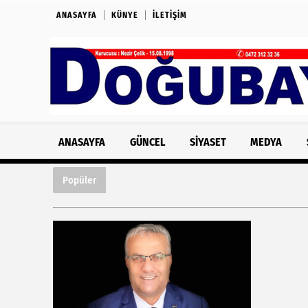
ANASAYFA
KÜNYE
İLETIŞIM
ANASAYFA
GÜNCEL
SIYASET
MEDYA
Koçbaşı Mezarlığı tarihe ışık tutuyor
Popüler