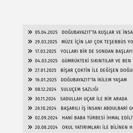
05.04.2025
DOĞUBAYAZIT’TA KUŞLAR VE İNS
29.03.2025
MÜZE İÇİN LAF ÇOK TEŞEBBÜS Y
17.03.2025
YOLLARI BİR DE SONDAN BAŞLAYIN
04.03.2025
GÜMRÜKTEKİ SIKINTILAR VE BEN
27.01.2025
BİŞAR ÇOKTİN İLE DEĞİŞEN DOĞU
16.01.2025
DOĞUBAYAZIT'TA İKİLEM YAŞAM
08.12.2024
SULUÇEM SAZLIĞI
30.11.2024
SADULLAH UÇAR İLE BİR ARADA
26.10.2024
BAŞARILI İŞ İNSANI ABDULBARİ 
02.09.2024
HANİ BABA TÜRBESİ İHMAL EDİL
20.08.2024
OKUL YATIRIMLARI İLE BİLİNEN
PORTRE…