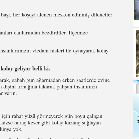
başı, her köşeyi alenen mesken edinmiş dilenciler
anları canlarından bezdirdiler. İlçemize
sanlarımızın vicdani hisleri ile oynayarak kolay
olay geliyor belli ki.
arak, sabah gün ağarmadan erken saatlerde evine
 dişini tırnağına takarak çalışan insanımızı
r verin.
için rahat yüzü görmeyerek gün boyu çalışan
caizse haraç keser gibi kolay kazanç sağlayan
3
dünya yok.