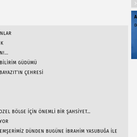
A
0
ANLAR
OK
!...
 BİLİRİM GÜDÜMÜ
BAYAZIT’IN ÇEHRESİ
GOZEL BÖLGE İÇİN ÖNEMLİ BİR ŞAHSİYET…
İYOR
 HEMŞERİMİZ DÜNDEN BUGÜNE İBRAHİM YASUBUĞA İLE