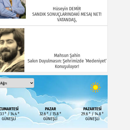
Hüseyin DEMİR
SANDIK SONUÇLARINDAKİ MESAJ NET!
VATANDAŞ,
Mahsun Şahin
Sakın Duyulmasın: Şehrimizde ‘Medeniyet’
Konuşuluyor!
MEHMET KOÇ
DOĞUBAYAZIT ASLINDA BİR İNANÇ
CUMARTESI
PAZAR
PAZARTESI
MERKEZİDİR
3.1 ° / 14.4 °
32.6 ° / 15.8 °
29.6 ° / 14.8 °
GÜNEŞLI
GÜNEŞLI
GÜNEŞLI