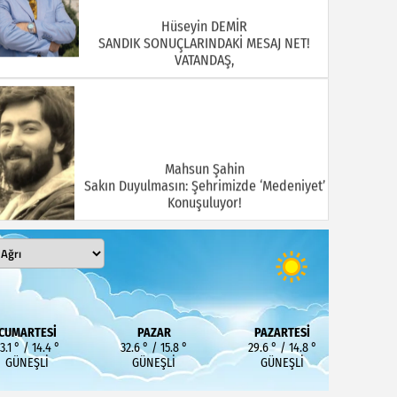
Hüseyin DEMİR
SANDIK SONUÇLARINDAKİ MESAJ NET!
VATANDAŞ,
Mahsun Şahin
Sakın Duyulmasın: Şehrimizde ‘Medeniyet’
Konuşuluyor!
MEHMET KOÇ
DOĞUBAYAZIT ASLINDA BİR İNANÇ
CUMARTESI
PAZAR
PAZARTESI
MERKEZİDİR
3.1 ° / 14.4 °
32.6 ° / 15.8 °
29.6 ° / 14.8 °
GÜNEŞLI
GÜNEŞLI
GÜNEŞLI