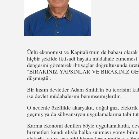
Ünlü ekonomist ve Kapitalizmin de babası olarak 
hiçbir şekilde iktisadi hayata müdahale etmemesi 
dengesini gözeterek ihtiyaçlar doğrultusunda üret
"BIRAKINIZ YAPSINLAR VE BIRAKINIZ GEÇSİNL
düşmüştür.
Bir kısım devletler Adam Smith'in bu teorisini ka
ise devlet müdahalesini benimsemişlerdir.
O nedenle özellikle akaryakıt, doğal gaz, elektrik 
geçmiş ya da sübvansiyon uygulamalarına tabi tut
Karma ekonomi denilen böyle uygulamalarda, devle
hizmetleri kendi eliyle halka sunmayı görev bilmi
elektrik, su ve gaz gibi hizmetlerde mutlaka sübva