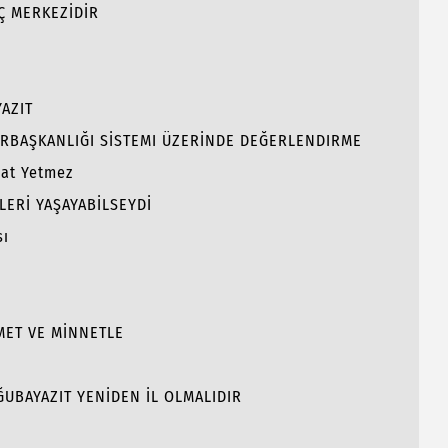
Ç MERKEZİDİR
AZIT
RBAŞKANLIĞI SİSTEMI ÜZERİNDE DEĞERLENDIRME
hat Yetmez
LERİ YAŞAYABİLSEYDİ
sı
MET VE MİNNETLE
OĞUBAYAZIT YENİDEN İL OLMALIDIR