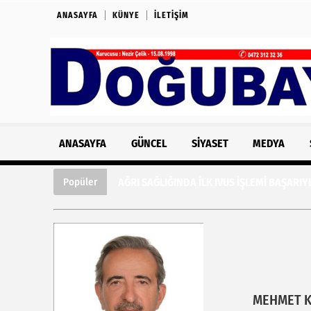
ANASAYFA
KÜNYE
İLETIŞIM
ANASAYFA
GÜNCEL
SIYASET
MEDYA
AĞRI SAĞLIĞINDA İLK IVUS İŞLEMİ BAŞARIY
Popüler
MEHMET 