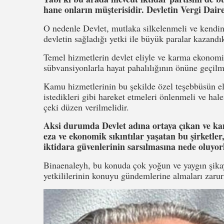
hane onların müşterisidir. Devletin Vergi Daire
O nedenle Devlet, mutlaka silkelenmeli ve kendin
devletin sağladığı yetki ile büyük paralar kazandı
Temel hizmetlerin devlet eliyle ve karma ekonomi
sübvansiyonlarla hayat pahalılığının önüne geçilm
Kamu hizmetlerinin bu şekilde özel teşebbüsün elin
istedikleri gibi hareket etmeleri önlenmeli ve hale
çeki düzen verilmelidir.
Aksi durumda Devlet adına ortaya çıkan ve kam
eza ve ekonomik sıkıntılar yaşatan bu şirketler
iktidara güvenlerinin sarsılmasına nede oluyor
Binaenaleyh, bu konuda çok yoğun ve yaygın şikaye
yetkililerinin konuyu gündemlerine almaları zaruri