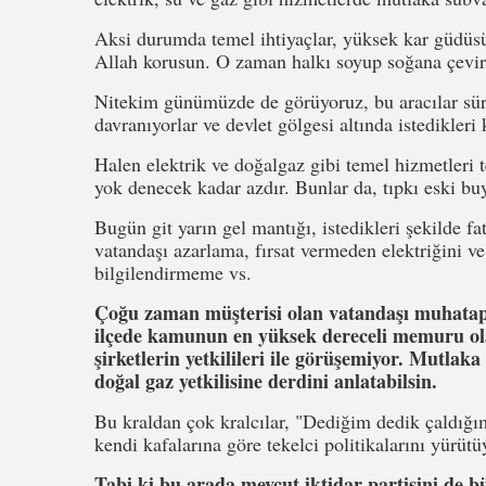
Aksi durumda temel ihtiyaçlar, yüksek kar güdüsüyl
Allah korusun. O zaman halkı soyup soğana çeviri
Nitekim günümüzde de görüyoruz, bu aracılar sür
davranıyorlar ve devlet gölgesi altında istedikleri
Halen elektrik ve doğalgaz gibi temel hizmetleri
yok denecek kadar azdır. Bunlar da, tıpkı eski b
Bugün git yarın gel mantığı, istedikleri şekilde f
vatandaşı azarlama, fırsat vermeden elektriğini v
bilgilendirmeme vs.
Çoğu zaman müşterisi olan vatandaşı muhatap b
ilçede kamunun en yüksek dereceli memuru ola
şirketlerin yetkilileri ile görüşemiyor. Mutlaka
doğal gaz yetkilisine derdini anlatabilsin.
Bu kraldan çok kralcılar, "Dediğim dedik çaldığı
kendi kafalarına göre tekelci politikalarını yürütü
Tabi ki bu arada mevcut iktidar partisini de b