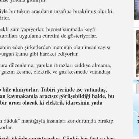
e bir takım aracıların insafına bırakılmış olur ki,
rler.
ekli zam yapıyorlar, hizmet sunmada keyfi
 kuralları uygulama cüretini de gösteriyorlar.
 temin eden şirketlerden memnun olan insan sayısı
uyurgan kamu gibi hareket ediyorlar.
atura düzenleme, yapılan itirazları ciddiye almama,
e gazını kesme, elektrik ve gaz kesmede vatandaşı
ile almıyorlar. Tabiri yerinde ise vatandaş,
n kaymakamla aracısız görüşebildiği halde, bu
 bir aracı olacak ki elektrik idaresinin yada
m düdük" mantığıyla insanları zor durumda bırakıp
3
yorlar.
üyük ölçüde yıpratıyorlar. Çünkü her fert ve her