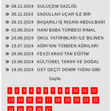
YAŞAM
08.12.2024
SULUÇEM SAZLIĞI
30.11.2024
SADULLAH UÇAR İLE BİR
ARADA
26.10.2024
BAŞARILI İŞ İNSANI ABDULBARİ
GOZEL BÖLGE İÇİN ÖNEMLİ BİR ŞAHSİYET…
02.09.2024
HANİ BABA TÜRBESİ İHMAL
EDİLİYOR
20.08.2024
OKUL YATIRIMLARI İLE BİLİNEN
HEMŞERİMİZ DÜNDEN BUGÜNE İBRAHİM
15.07.2024
AĞRI’NIN TÜMDEN AĞRILARI
YASUBUĞA İLE PORTRE…
26.06.2024
FEVZİ ARAS’TAN EĞİTİM
HİZMETLERİNE DEVAM
10.06.2024
KÜLTÜREL TARİHİ VE DOĞAL
ESERLER SAHİPSİZ Mİ?
19.05.2024
ÜST GEÇİT DEMİR YIĞINI GİBİ
Sayfa:
1
2
3
4
5
6
7
8
9
10
11
12
13
14
15
16
17
18
19
20
21
22
23
24
25
26
27