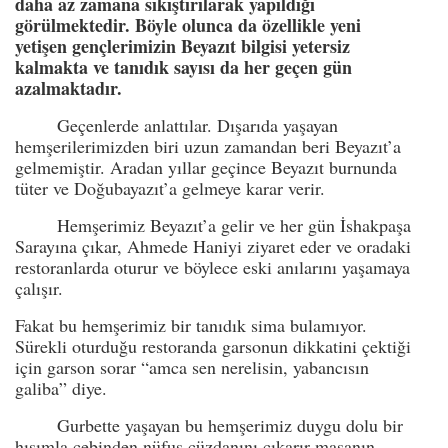
daha az zamana sıkıştırılarak yapıldığı
görülmektedir. Böyle olunca da özellikle yeni
yetişen gençlerimizin Beyazıt bilgisi yetersiz
kalmakta ve tanıdık sayısı da her geçen gün
azalmaktadır.
Geçenlerde anlattılar. Dışarıda yaşayan
hemşerilerimizden biri uzun zamandan beri Beyazıt’a
gelmemiştir. Aradan yıllar geçince Beyazıt burnunda
tüter ve Doğubayazıt’a gelmeye karar verir.
Hemşerimiz Beyazıt’a gelir ve her gün İshakpaşa
Sarayına çıkar, Ahmede Haniyi ziyaret eder ve oradaki
restoranlarda oturur ve böylece eski anılarını yaşamaya
çalışır.
Fakat bu hemşerimiz bir tanıdık sima bulamıyor.
Sürekli oturduğu restoranda garsonun dikkatini çektiği
için garson sorar “amca sen nerelisin, yabancısın
galiba” diye.
Gurbette yaşayan bu hemşerimiz duygu dolu bir
hışımla cebinden nüfus cüzdanını çıkarır masanın