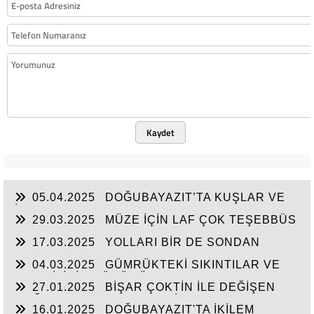
Kaydet
05.04.2025
DOĞUBAYAZIT’TA KUŞLAR VE
İNSANLAR
29.03.2025
MÜZE İÇİN LAF ÇOK TEŞEBBÜS
YOK
17.03.2025
YOLLARI BİR DE SONDAN
BAŞLAYIN!...
04.03.2025
GÜMRÜKTEKİ SIKINTILAR VE
BEN BİLİRİM GÜDÜMÜ
27.01.2025
BİŞAR ÇOKTİN İLE DEĞİŞEN
DOĞUBAYAZIT’IN ÇEHRESİ
16.01.2025
DOĞUBAYAZIT'TA İKİLEM