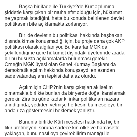
Başka bir ifade ile Türkiye?de Kürt açılımına
şiddetle karşı çıkan bir muhalefet olduğu için, hükümet
ne yapmak istediğini, hatta bu konuda belirlenen devlet
politikasını bile açıklamakta zorlanıyor.
Bir
de devletin bu politikası hakkında başbakan
dışında kimse konuşmadığı için, bu proje daha çok AKP
politikası olarak algılanıyor. Bu kararlar MGK da
şekillendiğine göre hükümet dışındaki üyelerinde arada
bir bu hususta açıklamalarda bulunması gerekir.
Örneğin MGK üyesi olan Genel Kurmay Başkanı da
demokratik açılım hakkında konuşsaydı en azından
sade vatandaşların tepkisi daha az olurdu.
Açılım için CHP?nin karşı çıkışları akliselim
olmamakla birlikte bunları da bir yerde doğal karşılamak
gerekir. Zira bu güne kadar ki inkâr politikaları nazara
alındığında, yediden yetmişe herkesin bu meseleye bir
anda rıza göstermesini beklemek yanlıştır.
Bununla birlikte Kürt meselesi hakkında hiç bir
fikir üretmeyen, soruna sadece kin-öfke ve hamasetle
yaklaşan, bunu nasıl oya çevirebilirim mantığı ile