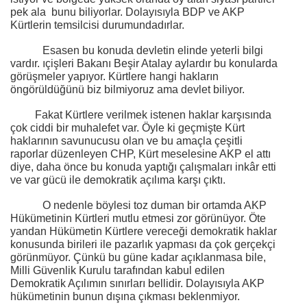
pek ala
bunu biliyorlar. Dolayısıyla BDP ve AKP
Kürtlerin temsilcisi durumundadırlar.
Esasen bu konuda devletin elinde yeterli bilgi
vardır. ıçişleri Bakanı Beşir Atalay aylardır bu konularda
görüşmeler yapıyor. Kürtlere hangi hakların
öngörüldüğünü biz bilmiyoruz ama devlet biliyor.
Fakat Kürtlere verilmek istenen haklar karşısında
çok ciddi bir muhalefet var. Öyle ki geçmişte Kürt
haklarının savunucusu olan ve bu amaçla çeşitli
raporlar düzenleyen CHP, Kürt meselesine AKP el attı
diye, daha önce bu konuda yaptığı çalışmaları inkâr etti
ve var gücü ile demokratik açılıma karşı çıktı.
O nedenle böylesi toz duman bir ortamda AKP
Hükümetinin Kürtleri mutlu etmesi zor görünüyor. Öte
yandan Hükümetin Kürtlere vereceği demokratik haklar
konusunda birileri ile pazarlık yapması da çok gerçekçi
görünmüyor. Çünkü bu güne kadar açıklanmasa bile,
Milli Güvenlik Kurulu tarafından kabul edilen
Demokratik Açılımın sınırları bellidir. Dolayısıyla AKP
hükümetinin bunun dışına çıkması beklenmiyor.