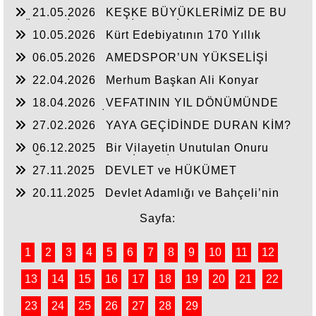
Nasihat Yetmez
21.05.2026
KEŞKE BÜYÜKLERİMİZ DE BU
GÜNLERİ YAŞAYABİLSEYDİ
10.05.2026
Kürt Edebiyatının 170 Yıllık
Mirası
06.05.2026
AMEDSPOR’UN YÜKSELİŞİ
22.04.2026
Merhum Başkan Ali Konyar
18.04.2026
VEFATININ YIL DÖNÜMÜNDE
RAHMET VE MİNNETLE
27.02.2026
YAYA GEÇİDİNDE DURAN KİM?
06.12.2025
Bir Vilayetin Unutulan Onuru
DOĞUBAYAZIT YENİDEN İL OLMALIDIR
27.11.2025
DEVLET ve HÜKÜMET
20.11.2025
Devlet Adamlığı ve Bahçeli’nin
Tarihi Çıkışı
Sayfa:
1
2
3
4
5
6
7
8
9
10
11
12
13
14
15
16
17
18
19
20
21
22
23
24
25
26
27
28
29