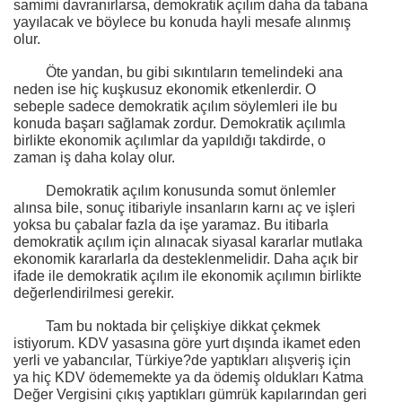
samimi davranırlarsa, demokratik açılım daha da tabana
yayılacak ve böylece bu konuda hayli mesafe alınmış
olur.
Öte yandan, bu gibi sıkıntıların temelindeki ana
neden ise hiç kuşkusuz ekonomik etkenlerdir. O
sebeple sadece demokratik açılım söylemleri ile bu
konuda başarı sağlamak zordur. Demokratik açılımla
birlikte ekonomik açılımlar da yapıldığı takdirde, o
zaman iş daha kolay olur.
Demokratik açılım konusunda somut önlemler
alınsa bile, sonuç itibariyle insanların karnı aç ve işleri
yoksa bu çabalar fazla da işe yaramaz. Bu itibarla
demokratik açılım için alınacak siyasal kararlar mutlaka
ekonomik kararlarla da desteklenmelidir. Daha açık bir
ifade ile demokratik açılım ile ekonomik açılımın birlikte
değerlendirilmesi gerekir.
Tam bu noktada bir çelişkiye dikkat çekmek
istiyorum. KDV yasasına göre yurt dışında ikamet eden
yerli ve yabancılar, Türkiye?de yaptıkları alışveriş için
ya hiç KDV ödememekte ya da ödemiş oldukları Katma
Değer Vergisini çıkış yaptıkları gümrük kapılarından geri