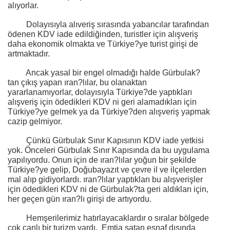
alıyorlar.
Dolayısıyla alıveriş sırasında yabancılar tarafından
ödenen KDV iade edildiğinden, turistler için alışveriş
daha ekonomik olmakta ve Türkiye?ye turist girişi de
artmaktadır.
Ancak yasal bir engel olmadığı halde Gürbulak?
tan çıkış yapan ıran?lılar, bu olanaktan
yararlanamıyorlar, dolayısıyla Türkiye?de yaptıkları
alışveriş için ödedikleri KDV ni geri alamadıkları için
Türkiye?ye gelmek ya da Türkiye?den alışveriş yapmak
cazip gelmiyor.
Çünkü Gürbulak Sınır Kapısının KDV iade yetkisi
yok. Önceleri Gürbulak Sınır Kapısında da bu uygulama
yapılıyordu. Onun için de ıran?lılar yoğun bir şekilde
Türkiye?ye gelip, Doğubayazıt ve çevre il ve ilçelerden
mal alıp gidiyorlardı. ıran?lılar yaptıkları bu alışverişler
için ödedikleri KDV ni de Gürbulak?ta geri aldıkları için,
her geçen gün ıran?lı girişi de artıyordu.
Hemşerilerimiz hatırlayacaklardır o sıralar bölgede
çok canlı bir turizm vardı.
Emtia satan esnaf dışında