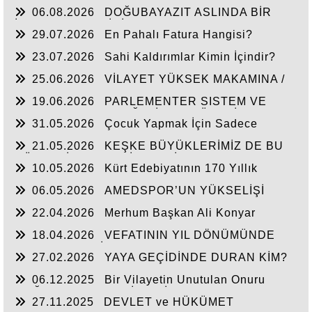
06.08.2026
DOĞUBAYAZIT ASLINDA BİR
İNANÇ MERKEZİDİR
29.07.2026
En Pahalı Fatura Hangisi?
23.07.2026
Sahi Kaldırımlar Kimin İçindir?
25.06.2026
VİLAYET YÜKSEK MAKAMINA /
BEYAZIT
19.06.2026
PARLEMENTER SISTEM VE
CUMHURBAŞKANLIĞI SİSTEMI ÜZERİNDE
31.05.2026
Çocuk Yapmak İçin Sadece
DEĞERLENDIRME
Nasihat Yetmez
21.05.2026
KEŞKE BÜYÜKLERİMİZ DE BU
GÜNLERİ YAŞAYABİLSEYDİ
10.05.2026
Kürt Edebiyatının 170 Yıllık
Mirası
06.05.2026
AMEDSPOR’UN YÜKSELİŞİ
22.04.2026
Merhum Başkan Ali Konyar
18.04.2026
VEFATININ YIL DÖNÜMÜNDE
RAHMET VE MİNNETLE
27.02.2026
YAYA GEÇİDİNDE DURAN KİM?
06.12.2025
Bir Vilayetin Unutulan Onuru
DOĞUBAYAZIT YENİDEN İL OLMALIDIR
27.11.2025
DEVLET ve HÜKÜMET