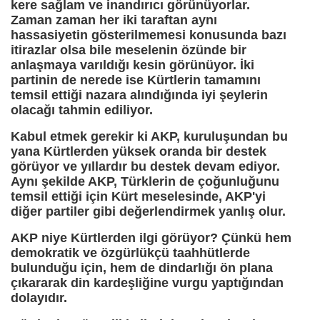
kere sağlam ve inandırıcı görünüyorlar.
Zaman zaman her iki taraftan aynı
hassasiyetin gösterilmemesi konusunda bazı
itirazlar olsa bile meselenin özünde bir
anlaşmaya varıldığı kesin görünüyor. İki
partinin de nerede ise Kürtlerin tamamını
temsil ettiği nazara alındığında iyi şeylerin
olacağı tahmin ediliyor.
Kabul etmek gerekir ki AKP, kuruluşundan bu
yana Kürtlerden yüksek oranda bir destek
görüyor ve yıllardır bu destek devam ediyor.
Aynı şekilde AKP, Türklerin de çoğunluğunu
temsil ettiği için Kürt meselesinde, AKP'yi
diğer partiler gibi değerlendirmek yanlış olur.
AKP niye Kürtlerden ilgi görüyor? Çünkü hem
demokratik ve özgürlükçü taahhütlerde
bulunduğu için, hem de dindarlığı ön plana
çıkararak din kardeşliğine vurgu yaptığından
dolayıdır.