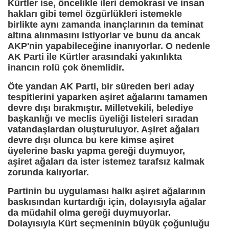
Kürtler ise, öncelikle ileri demokrasi ve insan
hakları gibi temel özgürlükleri istemekle
birlikte aynı zamanda inançlarının da teminat
altına alınmasını istiyorlar ve bunu da ancak
AKP'nin yapabileceğine inanıyorlar. O nedenle
AK Parti ile Kürtler arasındaki yakınlıkta
inancın rolü çok önemlidir.
Öte yandan AK Parti, bir süreden beri aday
tespitlerini yaparken aşiret ağalarını tamamen
devre dışı bırakmıştır. Milletvekili, belediye
başkanlığı ve meclis üyeliği listeleri sıradan
vatandaşlardan oluşturuluyor. Aşiret ağaları
devre dışı olunca bu kere kimse aşiret
üyelerine baskı yapma gereği duymuyor,
aşiret ağaları da ister istemez tarafsız kalmak
zorunda kalıyorlar.
Partinin bu uygulaması halkı aşiret ağalarının
baskısından kurtardığı için, dolayısıyla ağalar
da müdahil olma gereği duymuyorlar.
Dolayısıyla Kürt seçmeninin büyük çoğunluğu