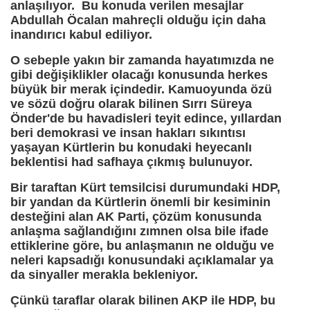
anlaşılıyor. Bu konuda verilen mesajlar
Abdullah Öcalan mahreçli olduğu için daha
inandırıcı kabul ediliyor.
O sebeple yakın bir zamanda hayatımızda ne
gibi değişiklikler olacağı konusunda herkes
büyük bir merak içindedir. Kamuoyunda özü
ve sözü doğru olarak bilinen Sırrı Süreya
Önder'de bu havadisleri teyit edince, yıllardan
beri demokrasi ve insan hakları sıkıntısı
yaşayan Kürtlerin bu konudaki heyecanlı
beklentisi had safhaya çıkmış bulunuyor.
Bir taraftan Kürt temsilcisi durumundaki HDP,
bir yandan da Kürtlerin önemli bir kesiminin
desteğini alan AK Parti, çözüm konusunda
anlaşma sağlandığını zımnen olsa bile ifade
ettiklerine göre, bu anlaşmanın ne olduğu ve
neleri kapsadığı konusundaki açıklamalar ya
da sinyaller merakla bekleniyor.
Çünkü taraflar olarak bilinen AKP ile HDP, bu