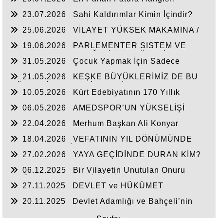
23.07.2026
Sahi Kaldırımlar Kimin İçindir?
25.06.2026
VİLAYET YÜKSEK MAKAMINA /
BEYAZIT
19.06.2026
PARLEMENTER SISTEM VE
CUMHURBAŞKANLIĞI SİSTEMI ÜZERİNDE
31.05.2026
Çocuk Yapmak İçin Sadece
DEĞERLENDIRME
Nasihat Yetmez
21.05.2026
KEŞKE BÜYÜKLERİMİZ DE BU
GÜNLERİ YAŞAYABİLSEYDİ
10.05.2026
Kürt Edebiyatının 170 Yıllık
Mirası
06.05.2026
AMEDSPOR’UN YÜKSELİŞİ
22.04.2026
Merhum Başkan Ali Konyar
18.04.2026
VEFATININ YIL DÖNÜMÜNDE
RAHMET VE MİNNETLE
27.02.2026
YAYA GEÇİDİNDE DURAN KİM?
06.12.2025
Bir Vilayetin Unutulan Onuru
DOĞUBAYAZIT YENİDEN İL OLMALIDIR
27.11.2025
DEVLET ve HÜKÜMET
20.11.2025
Devlet Adamlığı ve Bahçeli’nin
Tarihi Çıkışı