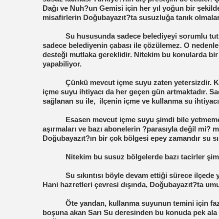
Dağı ve Nuh?un Gemisi için her yıl yoğun bir şekild
misafirlerin Doğubayazıt?ta susuzluğa tanık olmaları
Su hususunda sadece belediyeyi sorumlu tutm
sadece belediyenin çabası ile çözülemez. O nedenle 
desteği mutlaka gereklidir. Nitekim bu konularda bir 
yapabiliyor.
Çünkü mevcut içme suyu zaten yetersizdir. Kal
içme suyu ihtiyacı da her geçen gün artmaktadır. S
sağlanan su ile,
ilçenin içme ve kullanma su ihtiyac
Esasen mevcut içme suyu şimdi bile yetmemek
aşırmaları ve bazı abonelerin ?parasıyla değil mi? man
Doğubayazıt?ın bir çok bölgesi epey zamandır su sık
Nitekim bu susuz bölgelerde bazı tacirler şimd
Su sıkıntısı böyle devam ettiği sürece ilçede
Hani hazretleri çevresi dışında, Doğubayazıt?ta umum
Öte yandan, kullanma suyunun temini için fa
boşuna akan Sarı Su deresinden bu konuda pek ala yar