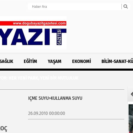
SAĞLIK
EĞITIM
YAŞAM
EKONOMI
BILIM-SANAT-K
OR: HER YENİ PARK, YENİ BİR MUTLULUK
IÇME SUYU>KULLANMA SUYU
26.09.2010 00:00:00
KOÇ