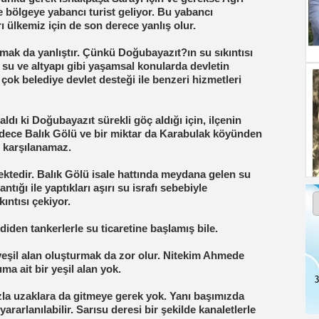
e bölgeye yabancı turist geliyor. Bu yabancı
 ülkemiz için de son derece yanlış olur.
ak da yanlıştır. Çünkü Doğubayazıt?ın su sıkıntısı
su ve altyapı gibi yaşamsal konularda devletin
çok belediye devlet desteği ile benzeri hizmetleri
dı ki Doğubayazıt sürekli göç aldığı için, ilçenin
adece Balık Gölü ve bir miktar da Karabulak köyünden
ı karşılanamaz.
tedir. Balık Gölü isale hattında meydana gelen su
tığı ile yaptıkları aşırı su israfı sebebiyle
ıntısı çekiyor.
iden tankerlerle su ticaretine başlamış bile.
 yeşil alan oluşturmak da zor olur. Nitekim Ahmede
a ait bir yeşil alan yok.
3
zla uzaklara da gitmeye gerek yok. Yanı başımızda
arlanılabilir. Sarısu deresi bir şekilde kanaletlerle