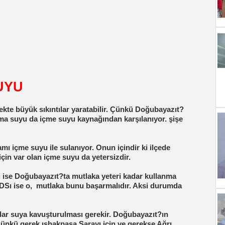
UYU
cekte büyük sıkıntılar yaratabilir. Çünkü Doğubayazıt?
nma suyu da içme suyu kaynağından karşılanıyor. şişe
amı içme suyu ile sulanıyor. Onun içindir ki ilçede
çin var olan içme suyu da yetersizdir.
i ise Doğubayazıt?ta mutlaka yeteri kadar kullanma
DSı ise o,
mutlaka bunu başarmalıdır. Aksi durumda
adar suya kavuşturulması gerekir. Doğubayazıt?ın
 Çünkü gerek ıshakpaşa Sarayı için ve gerekse Ağrı