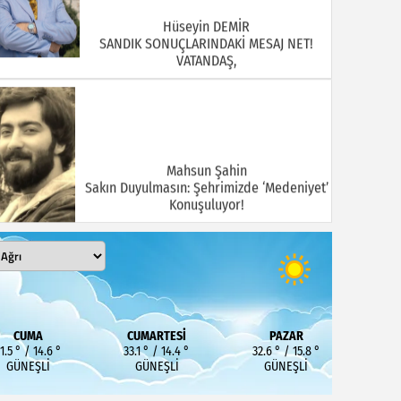
Hüseyin DEMİR
SANDIK SONUÇLARINDAKİ MESAJ NET!
VATANDAŞ,
Mahsun Şahin
Sakın Duyulmasın: Şehrimizde ‘Medeniyet’
Konuşuluyor!
MEHMET KOÇ
DOĞUBAYAZIT ASLINDA BİR İNANÇ
CUMA
CUMARTESI
PAZAR
MERKEZİDİR
1.5 ° / 14.6 °
33.1 ° / 14.4 °
32.6 ° / 15.8 °
GÜNEŞLI
GÜNEŞLI
GÜNEŞLI