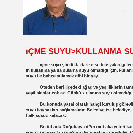
ıÇME SUYU>KULLANMA S
ıçme suyu şimdilik idare etse bile yakın gele
ın kullanma ya da sulama suyu olmadığı için, kulla
suyu ile bahçe sulamak gibi bir şey.
Öteden beri ilçedeki ağaç ve yeşilliklerin tam
yeşil alanlar çok az. Çünkü kullanma suyu olmadığı i
Bu konuda yasal olarak hangi kuruluş görevl
suyu kaynakları sağlamalıdır. Belediye ise belediye, 
halk susuz kalacak.
Bu itibarla Doğubayazıt?ın mutlaka yeteri k
susuz kalması Türkiye?nin dış prestijini de etkiler.