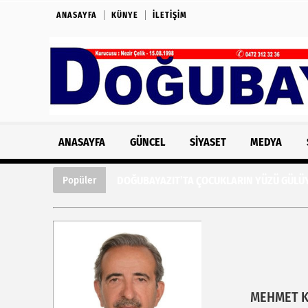
ANASAYFA
KÜNYE
İLETIŞIM
ANASAYFA
GÜNCEL
SIYASET
MEDYA
DOĞUBAYAZIT’TA ÇOCUKLARIN YÜZÜ GÜLÜY
Popüler
MEHMET 