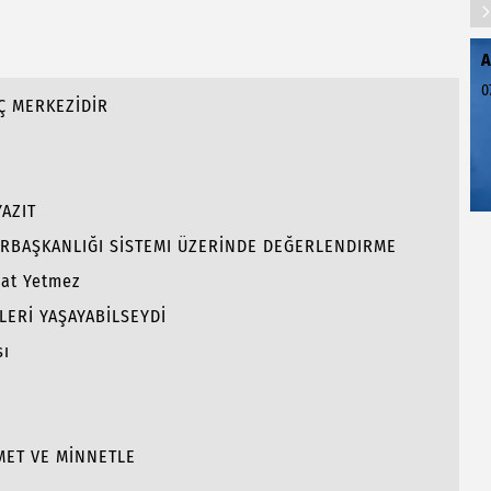
A
0
Ç MERKEZİDİR
AZIT
RBAŞKANLIĞI SİSTEMI ÜZERİNDE DEĞERLENDIRME
hat Yetmez
LERİ YAŞAYABİLSEYDİ
sı
MET VE MİNNETLE