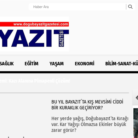
SAĞLIK
EĞITIM
YAŞAM
EKONOMI
BILIM-SANAT-K
 Alanına Pimapenli Çözüm!
BU YIL BAYAZIT´TA KIŞ MEVSİMİ CİDDİ
BİR KURAKLIK GEÇİRİYOR?
Her yerde yağış, Doğubayazıt´ta Kırağı
var. Kar Yağışı Olmazsa Ekinler büyük
zarar görür?