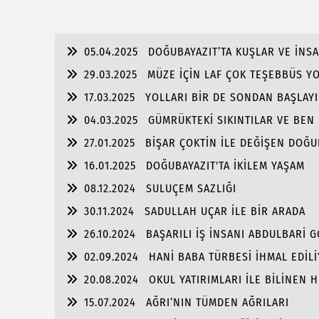
05.04.2025
DOĞUBAYAZIT’TA KUŞLAR VE İNS
29.03.2025
MÜZE İÇİN LAF ÇOK TEŞEBBÜS Y
17.03.2025
YOLLARI BİR DE SONDAN BAŞLAYIN
04.03.2025
GÜMRÜKTEKİ SIKINTILAR VE BEN
27.01.2025
BİŞAR ÇOKTİN İLE DEĞİŞEN DOĞU
16.01.2025
DOĞUBAYAZIT'TA İKİLEM YAŞAM
08.12.2024
SULUÇEM SAZLIĞI
30.11.2024
SADULLAH UÇAR İLE BİR ARADA
26.10.2024
BAŞARILI İŞ İNSANI ABDULBARİ 
02.09.2024
HANİ BABA TÜRBESİ İHMAL EDİL
20.08.2024
OKUL YATIRIMLARI İLE BİLİNEN
PORTRE…
15.07.2024
AĞRI’NIN TÜMDEN AĞRILARI