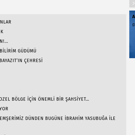
A
ANLAR
0
OK
!...
 BİLİRİM GÜDÜMÜ
BAYAZIT’IN ÇEHRESİ
GOZEL BÖLGE İÇİN ÖNEMLİ BİR ŞAHSİYET…
İYOR
 HEMŞERİMİZ DÜNDEN BUGÜNE İBRAHİM YASUBUĞA İLE