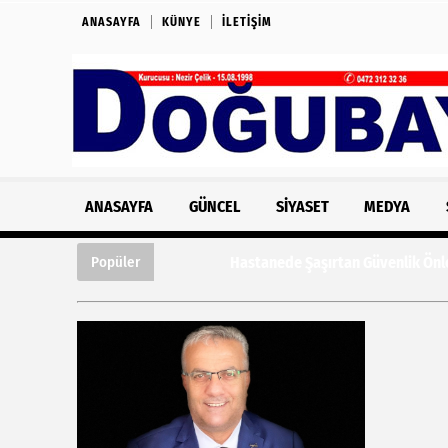
ANASAYFA
KÜNYE
İLETIŞIM
ANASAYFA
GÜNCEL
SIYASET
MEDYA
Hastanede Şaşırtan Güvenlik Önlemi: Kazı
Popüler