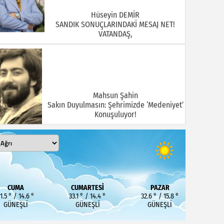
Hüseyin DEMİR
SANDIK SONUÇLARINDAKİ MESAJ NET!
VATANDAŞ,
Mahsun Şahin
Sakın Duyulmasın: Şehrimizde ‘Medeniyet’
Konuşuluyor!
MEHMET KOÇ
DOĞUBAYAZIT ASLINDA BİR İNANÇ
CUMA
CUMARTESI
PAZAR
MERKEZİDİR
1.5 ° / 14.6 °
33.1 ° / 14.4 °
32.6 ° / 15.8 °
GÜNEŞLI
GÜNEŞLI
GÜNEŞLI