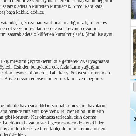
 tüketilen ot ve yem fiyatları nerede ise hayvanın değerini
satarak adeta o külfetten kurtulacak. Şimdi kara kara
aş başa kaldık. dediler.
n vatandaşlar, ?o zaman yardım alamadığımız için her kes
len ot ve yem fiyatları nerede ise hayvanın değerini
ı satarak adeta o külfetten kurtulmuşlardı. Şimdi ise aynı
kış mevsimi geçirdiklerini dile getirerek ?Kar yağmazsa
söyledi. Eskiden bu aylarda çok fazla karın yağdığını
ter, don kesmesini önlerdi. Tabi kar yağması sularımızın da
k. Böyle devam ederse ekinlerimiz kurur ve emeğimiz
günlerde hava sıcaklıkları sonbahar mevsimi havalarını
 birlikte filizlenir, boy verir. Filizlenen bu ürünlerin
gan gibi korusun. Kar olmazsa tarladaki ekin donma
3
yor. Bu dönem havanın sıcak geçmesinden dolayı ekinler
dayları don keser ve büyük ölçüde ürün kaybına neden
üler? dediler.