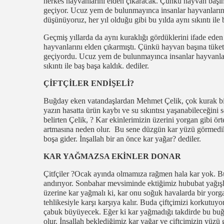
herkes hayvanlarını elden çıkaracak. Çünkü hayvan başına
geçiyor. Ucuz yem de bulunmayınca insanlar hayvanlarını 
düşünüyoruz, her yıl olduğu gibi bu yılda aynı sıkıntı ile b
Geçmiş yıllarda da aynı kuraklığı gördüklerini ifade ede
hayvanlarını elden çıkarmıştı. Çünkü hayvan başına tüketi
geçiyordu. Ucuz yem de bulunmayınca insanlar hayvanların
sıkıntı ile baş başa kaldık. dediler.
ÇİFTÇİLER ENDİŞELİ?
Buğday eken vatandaşlardan Mehmet Çelik, çok kurak bir 
yazın hasatta ürün kaybı ve su sıkıntısı yaşanabileceğini 
belirten Çelik, ? Kar ekinlerimizin üzerini yorgan gibi ör
artmasına neden olur. Bu sene düzgün kar yüzü görmedi
boşa gider. İnşallah bir an önce kar yağar? dediler.
KAR YAĞMAZSA EKİNLER DONAR
Çitfçiler ?Ocak ayında olmamıza rağmen hala kar yok. Bu
andırıyor. Sonbahar mevsiminde ektiğimiz hububat yağışlarla
üzerine kar yağmalı ki, kar onu soğuk havalarda bir yor
tehlikesiyle karşı karşıya kalır. Buda çiftçimizi korkutu
çabuk büyüyecek. Eğer ki kar yağmadığı takdirde bu buğ
olur. İnşallah beklediğimiz kar yağar ve çiftçimizin yüzü g