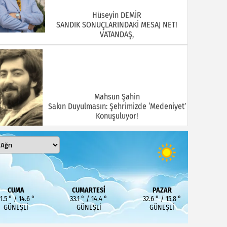
Hüseyin DEMİR
SANDIK SONUÇLARINDAKİ MESAJ NET!
VATANDAŞ,
Mahsun Şahin
Sakın Duyulmasın: Şehrimizde ‘Medeniyet’
Konuşuluyor!
MEHMET KOÇ
DOĞUBAYAZIT ASLINDA BİR İNANÇ
CUMA
CUMARTESI
PAZAR
MERKEZİDİR
1.5 ° / 14.6 °
33.1 ° / 14.4 °
32.6 ° / 15.8 °
GÜNEŞLI
GÜNEŞLI
GÜNEŞLI