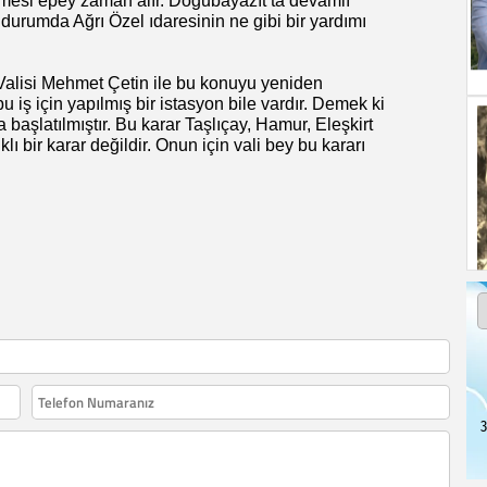
mesi epey zaman alır. Doğubayazıt ta devamlı
 durumda Ağrı Özel ıdaresinin ne gibi bir yardımı
 Valisi Mehmet Çetin ile bu konuyu yeniden
 iş için yapılmış bir istasyon bile vardır. Demek ki
aşlatılmıştır. Bu karar Taşlıçay, Hamur, Eleşkirt
ıklı bir karar değildir. Onun için vali bey bu kararı
3