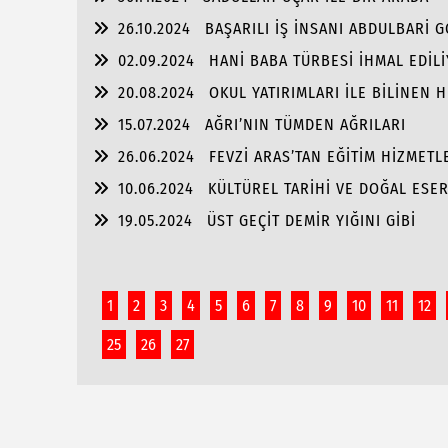
26.10.2024
BAŞARILI İŞ İNSANI ABDULBARİ 
02.09.2024
HANİ BABA TÜRBESİ İHMAL EDİL
20.08.2024
OKUL YATIRIMLARI İLE BİLİNEN
PORTRE…
15.07.2024
AĞRI’NIN TÜMDEN AĞRILARI
26.06.2024
FEVZİ ARAS’TAN EĞİTİM HİZMET
10.06.2024
KÜLTÜREL TARİHİ VE DOĞAL ESER
19.05.2024
ÜST GEÇİT DEMİR YIĞINI GİBİ
1
2
3
4
5
6
7
8
9
10
11
12
25
26
27