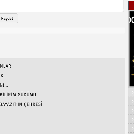
Kaydet
ANLAR
OK
!...
 BİLİRİM GÜDÜMÜ
BAYAZIT’IN ÇEHRESİ