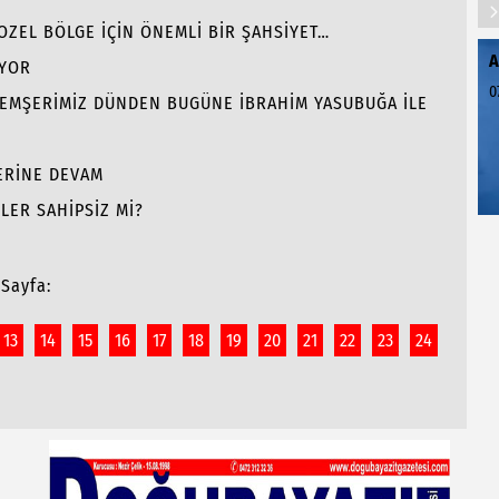
GOZEL BÖLGE İÇİN ÖNEMLİ BİR ŞAHSİYET…
A
İYOR
0
 HEMŞERİMİZ DÜNDEN BUGÜNE İBRAHİM YASUBUĞA İLE
LERİNE DEVAM
LER SAHİPSİZ Mİ?
Sayfa:
13
14
15
16
17
18
19
20
21
22
23
24