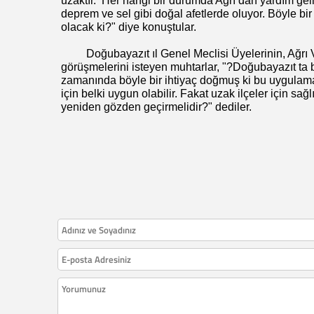
uzaktır.
Her hangi bir durumda Ağrı dan yardım gel
deprem ve sel gibi doğal afetlerde oluyor. Böyle bir
olacak ki?" diye konuştular.
Doğubayazıt ıl Genel Meclisi Üyelerinin, Ağrı
görüşmelerini isteyen muhtarlar, "?Doğubayazıt ta bu
zamanında böyle bir ihtiyaç doğmuş ki bu uygulama b
için belki uygun olabilir. Fakat uzak ilçeler için sağl
yeniden gözden geçirmelidir?" dediler.