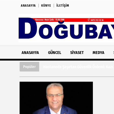
ANASAYFA
KÜNYE
İLETIŞIM
ANASAYFA
GÜNCEL
SIYASET
MEDYA
Hastanede Şaşırtan Güvenlik Önlemi: Kazı
Popüler