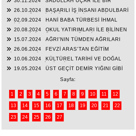
30.11.2024
SADULLAH UÇAR İLE BİR
ARADA
26.10.2024
BAŞARILI İŞ İNSANI ABDULBARİ
GOZEL BÖLGE İÇİN ÖNEMLİ BİR ŞAHSİYET…
02.09.2024
HANİ BABA TÜRBESİ İHMAL
EDİLİYOR
20.08.2024
OKUL YATIRIMLARI İLE BİLİNEN
HEMŞERİMİZ DÜNDEN BUGÜNE İBRAHİM
15.07.2024
AĞRI’NIN TÜMDEN AĞRILARI
YASUBUĞA İLE PORTRE…
26.06.2024
FEVZİ ARAS’TAN EĞİTİM
HİZMETLERİNE DEVAM
10.06.2024
KÜLTÜREL TARİHİ VE DOĞAL
ESERLER SAHİPSİZ Mİ?
19.05.2024
ÜST GEÇİT DEMİR YIĞINI GİBİ
Sayfa:
1
2
3
4
5
6
7
8
9
10
11
12
13
14
15
16
17
18
19
20
21
22
23
24
25
26
27