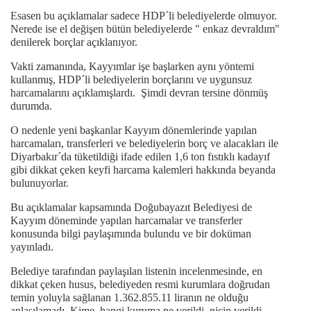
Esasen bu açıklamalar sadece HDP´li belediyelerde olmuyor.
Nerede ise el değişen bütün belediyelerde " enkaz devraldım"
denilerek borçlar açıklanıyor.
Vakti zamanında, Kayyımlar işe başlarken aynı yöntemi
kullanmış, HDP´li belediyelerin borçlarını ve uygunsuz
harcamalarını açıklamışlardı. Şimdi devran tersine dönmüş
durumda.
O nedenle yeni başkanlar Kayyım dönemlerinde yapılan
harcamaları, transferleri ve belediyelerin borç ve alacakları ile
Diyarbakır´da tüketildiği ifade edilen 1,6 ton fıstıklı kadayıf
gibi dikkat çeken keyfi harcama kalemleri hakkında beyanda
bulunuyorlar.
Bu açıklamalar kapsamında Doğubayazıt Belediyesi de
Kayyım döneminde yapılan harcamalar ve transferler
konusunda bilgi paylaşımında bulundu ve bir doküman
yayınladı.
Belediye tarafından paylaşılan listenin incelenmesinde, en
dikkat çeken husus, belediyeden resmi kurumlara doğrudan
temin yoluyla sağlanan 1.362.855.11 liranın ne olduğu
anlaşılamadı. Kime, hangi kuruma ne verildi, niçin verildi,