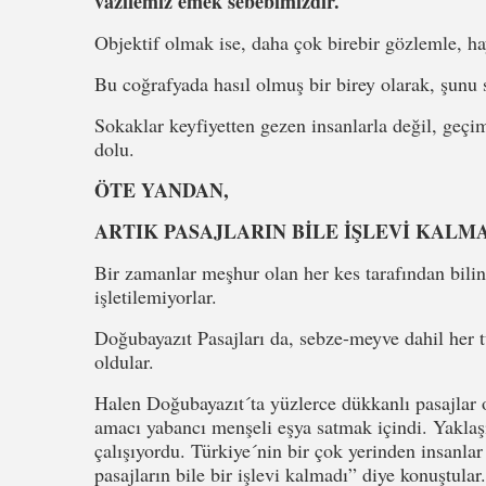
vazifemiz emek sebebimizdir.
Objektif olmak ise, daha çok birebir gözlemle, hay
Bu coğrafyada hasıl olmuş bir birey olarak, şunu 
Sokaklar keyfiyetten gezen insanlarla değil, geçim
dolu.
ÖTE YANDAN,
ARTIK PASAJLARIN BİLE İŞLEVİ KALM
Bir zamanlar meşhur olan her kes tarafından bilin
işletilemiyorlar.
Doğubayazıt Pasajları da, sebze-meyve dahil her tür
oldular.
Halen Doğubayazıt´ta yüzlerce dükkanlı pasajlar 
amacı yabancı menşeli eşya satmak içindi. Yaklaşı
çalışıyordu. Türkiye´nin bir çok yerinden insanlar 
pasajların bile bir işlevi kalmadı” diye konuştular.