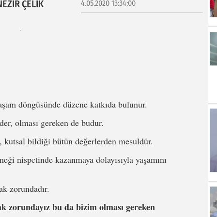
NEZİR ÇELİK
4.05.2020 13:34:00
 yaşam döngüsünde düzene katkıda bulunur.
üder, olması gereken de budur.
, kutsal bildiği bütün değerlerden mesuldür.
meği nispetinde kazanmaya dolayısıyla yaşamını
ak zorundadır.
mak zorundayız bu da bizim olması gereken