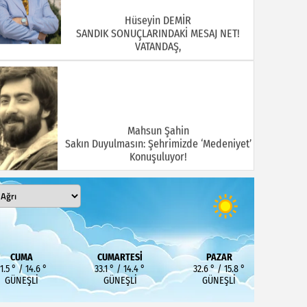
Hüseyin DEMİR
SANDIK SONUÇLARINDAKİ MESAJ NET!
VATANDAŞ,
Mahsun Şahin
Sakın Duyulmasın: Şehrimizde ‘Medeniyet’
Konuşuluyor!
MEHMET KOÇ
DOĞUBAYAZIT ASLINDA BİR İNANÇ
CUMA
CUMARTESI
PAZAR
MERKEZİDİR
1.5 ° / 14.6 °
33.1 ° / 14.4 °
32.6 ° / 15.8 °
GÜNEŞLI
GÜNEŞLI
GÜNEŞLI