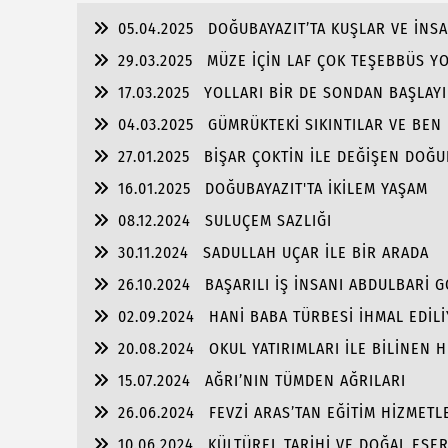
05.04.2025
DOĞUBAYAZIT’TA KUŞLAR VE İNS
29.03.2025
MÜZE İÇİN LAF ÇOK TEŞEBBÜS Y
17.03.2025
YOLLARI BİR DE SONDAN BAŞLAYIN
04.03.2025
GÜMRÜKTEKİ SIKINTILAR VE BEN
27.01.2025
BİŞAR ÇOKTİN İLE DEĞİŞEN DOĞU
16.01.2025
DOĞUBAYAZIT'TA İKİLEM YAŞAM
08.12.2024
SULUÇEM SAZLIĞI
30.11.2024
SADULLAH UÇAR İLE BİR ARADA
26.10.2024
BAŞARILI İŞ İNSANI ABDULBARİ 
02.09.2024
HANİ BABA TÜRBESİ İHMAL EDİL
20.08.2024
OKUL YATIRIMLARI İLE BİLİNEN
PORTRE…
15.07.2024
AĞRI’NIN TÜMDEN AĞRILARI
26.06.2024
FEVZİ ARAS’TAN EĞİTİM HİZMET
10.06.2024
KÜLTÜREL TARİHİ VE DOĞAL ESER