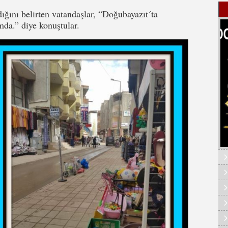
dığını belirten vatandaşlar, “Doğubayazıt´ta
mda.” diye konuştular.