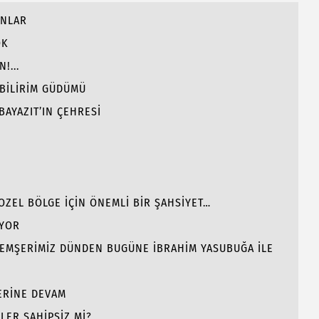
ANLAR
OK
!...
 BİLİRİM GÜDÜMÜ
BAYAZIT’IN ÇEHRESİ
GOZEL BÖLGE İÇİN ÖNEMLİ BİR ŞAHSİYET…
İYOR
 HEMŞERİMİZ DÜNDEN BUGÜNE İBRAHİM YASUBUĞA İLE
LERİNE DEVAM
LER SAHİPSİZ Mİ?