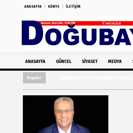
ANASAYFA
KÜNYE
İLETIŞIM
ANASAYFA
GÜNCEL
SIYASET
MEDYA
DOĞUBAYAZIT FK SON ANDA KURTULDU: PR
Popüler