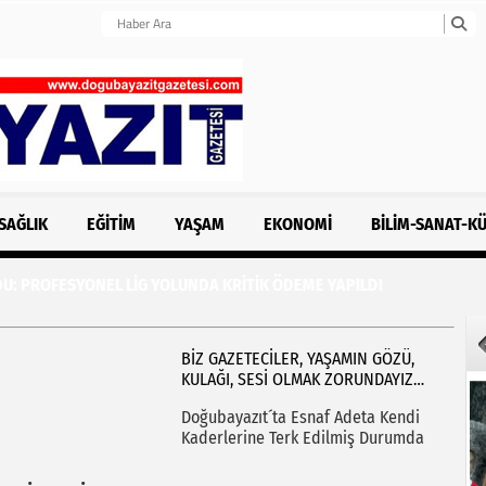
SAĞLIK
EĞITIM
YAŞAM
EKONOMI
BILIM-SANAT-K
OFESYONEL LİG YOLUNDA KRİTİK ÖDEME YAPILDI
BİZ GAZETECİLER, YAŞAMIN GÖZÜ,
KULAĞI, SESİ OLMAK ZORUNDAYIZ…
Doğubayazıt´ta Esnaf Adeta Kendi
Kaderlerine Terk Edilmiş Durumda