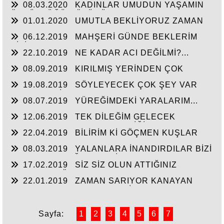
08.03.2020
KADINLAR UMUDUN YAŞAMIN
ÖZGÜRLÜĞÜN ÖZÜDÜR...
01.01.2020
UMUTLA BEKLİYORUZ ZAMAN
NE ZAMAN...
06.12.2019
MAHŞERİ GÜNDE BEKLERİM
SİZİ...
22.10.2019
NE KADAR ACI DEĞİLMİ?...
08.09.2019
KIRILMIŞ YERİNDEN ÇOK
ACIYOR CANIM...
19.08.2019
SÖYLEYECEK ÇOK ŞEY VAR
AMA TAKATİM YOK. YORGUNUM...!
08.07.2019
YÜREĞİMDEKİ YARALARIM...
12.06.2019
TEK DİLEĞİM GELECEK
HAYATIN HERKESE HAK ETTİĞİ HAYATI
22.04.2019
BİLİRİM Kİ GÖÇMEN KUŞLAR
YAŞATMASI...
UÇAMAZ KANATLARI KIRIKSA...
08.03.2019
YALANLARA İNANDIRDILAR BİZİ
GERÇEKLER AĞIR GELDİ...
17.02.2019
SİZ SİZ OLUN ATTIĞINIZ
ADIMLARI CÖMERTÇE HARCAMAYIN...
22.01.2019
ZAMAN SARIYOR KANAYAN
YARALARI AMA ACISI GEÇMİYOR...
Sayfa:
1
2
3
4
5
6
7