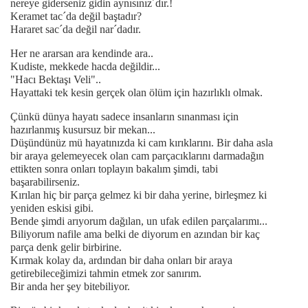
nereye giderseniz gidin aynısınız´dır.!
Keramet tac´da değil baştadır?
Hararet sac´da değil nar´dadır.
Her ne ararsan ara kendinde ara..
Kudiste, mekkede hacda değildir...
"Hacı Bektaşı Veli"..
Hayattaki tek kesin gerçek olan ölüm için hazırlıklı olmak.
Çünkü dünya hayatı sadece insanların sınanması için
hazırlanmış kusursuz bir mekan...
Düşündünüz mü hayatınızda ki cam kırıklarını. Bir daha asla
bir araya gelemeyecek olan cam parçacıklarını darmadağın
ettikten sonra onları toplayın bakalım şimdi, tabi
başarabilirseniz.
Kırılan hiç bir parça gelmez ki bir daha yerine, birleşmez ki
yeniden eskisi gibi.
Bende şimdi arıyorum dağılan, un ufak edilen parçalarımı...
Biliyorum nafile ama belki de diyorum en azından bir kaç
parça denk gelir birbirine.
Kırmak kolay da, ardından bir daha onları bir araya
getirebileceğimizi tahmin etmek zor sanırım.
Bir anda her şey bitebiliyor.