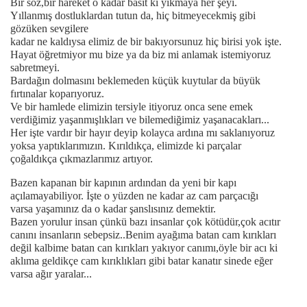
Bir söz,bir hareket o kadar basit ki yıkmaya her şeyi.
Yıllanmış dostluklardan tutun da, hiç bitmeyecekmiş gibi
gözüken sevgilere
kadar ne kaldıysa elimiz de bir bakıyorsunuz hiç birisi yok işte.
Hayat öğretmiyor mu bize ya da biz mi anlamak istemiyoruz
sabretmeyi.
Bardağın dolmasını beklemeden küçük kuytular da büyük
fırtınalar koparıyoruz.
Ve bir hamlede elimizin tersiyle itiyoruz onca sene emek
verdiğimiz yaşanmışlıkları ve bilemediğimiz yaşanacakları...
Her işte vardır bir hayır deyip kolayca ardına mı saklanıyoruz
yoksa yaptıklarımızın. Kırıldıkça, elimizde ki parçalar
çoğaldıkça çıkmazlarımız artıyor.
Bazen kapanan bir kapının ardından da yeni bir kapı
açılamayabiliyor. İşte o yüzden ne kadar az cam parçacığı
varsa yaşamınız da o kadar şanslısınız demektir.
Bazen yorulur insan çünkü bazı insanlar çok kötüdür,çok acıtır
canını insanların sebepsiz..Benim ayağıma batan cam kırıkları
değil kalbime batan can kırıkları yakıyor canımı,öyle bir acı ki
aklıma geldikçe cam kırıklıkları gibi batar kanatır sinede eğer
varsa ağır yaralar...