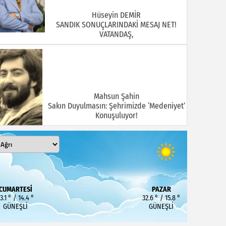
Hüseyin DEMİR
SANDIK SONUÇLARINDAKİ MESAJ NET!
VATANDAŞ,
Mahsun Şahin
Sakın Duyulmasın: Şehrimizde ‘Medeniyet’
Konuşuluyor!
MEHMET KOÇ
DOĞUBAYAZIT ASLINDA BİR İNANÇ
CUMARTESI
PAZAR
MERKEZİDİR
3.1 ° / 14.4 °
32.6 ° / 15.8 °
GÜNEŞLI
GÜNEŞLI