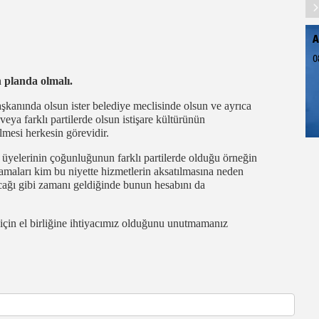
A
0
n planda olmalı.
aşkanında olsun ister belediye meclisinde olsun ve ayrıca
veya farklı partilerde olsun istişare kültürünün
rilmesi herkesin görevidir.
üyelerinin çoğunluğunun farklı partilerde olduğu örneğin
mamaları kim bu niyette hizmetlerin aksatılmasına neden
acağı gibi zamanı geldiğinde bunun hesabını da
 için el birliğine ihtiyacımız olduğunu unutmamanız