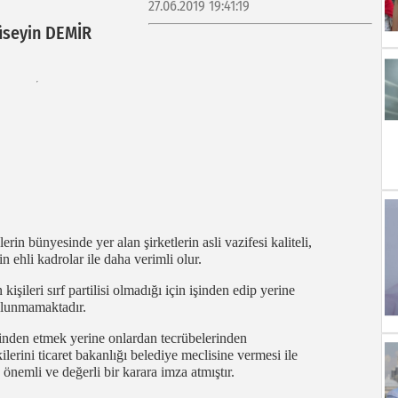
27.06.2019 19:41:19
seyin DEMİR
rin bünyesinde yer alan şirketlerin asli vazifesi kaliteli,
n ehli kadrolar ile daha verimli olur.
şileri sırf partilisi olmadığı için işinden edip yerine
bulunmamaktadır.
lerinden etmek yerine onlardan tecrübelerinden
erini ticaret bakanlığı belediye meclisine vermesi ile
önemli ve değerli bir karara imza atmıştır.