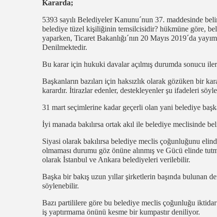
Kararda;
5393 sayılı Belediyeler Kanunu´nun 37. maddesinde belirt
belediye tüzel kişiliğinin temsilcisidir? hükmüne göre, bel
yaparken, Ticaret Bakanlığı´nın 20 Mayıs 2019´da yayımlad
Denilmektedir.
Bu karar için hukuki davalar açılmış durumda sonucu ile
Başkanların bazıları için haksızlık olarak gözüken bir kara
karardır. İtirazlar edenler, destekleyenler şu ifadeleri söyl
31 mart seçimlerine kadar geçerli olan yani belediye başka
İyi manada bakılırsa ortak akıl ile belediye meclisinde be
Siyasi olarak bakılırsa belediye meclis çoğunluğunu elind
olmaması durumu göz önüne alınmış ve Gücü elinde tutm
olarak İstanbul ve Ankara belediyeleri verilebilir.
Başka bir bakış uzun yıllar şirketlerin başında bulunan d
söylenebilir.
Bazı partililere göre bu belediye meclis çoğunluğu iktid
iş yaptırmama önünü kesme bir kumpastır deniliyor.