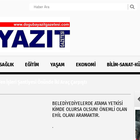
SAĞLIK
EĞITIM
YAŞAM
EKONOMI
BILIM-SANAT-K
n İşleri Şantiyesi Önünde İki Araç Çarpıştı
BELEDIYEDIYELERDE ATAMA YETKISI
KIMDE OLURSA OLSUN! ÖNEMLI OLAN
EHIL OLANI ARAMAKTIR.
.