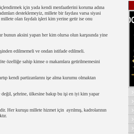
güçlendirmek için yada kendi menfaatlerini koruma adına
dımları desteklemeyiz, millete bir faydası varsa siyasi
millete olan faydalı işleri kim yerine getir ise onu
tır bunun aksini yapan her kim olursa olun karşısında yine
 işinden edilmemeli ve ondan istifade edilmeli.
 öte özelliğe sahip kimse o makamlara getirilmemesini
kartıp kendi partizanlarını işe alma kurumu olmaktan
 değil, şehrine, ülkesine bakıp bu işi en iyi kim yapar
ldir. Her kuruşu millete hizmet için ayrılmış, kadrolarının
tır.