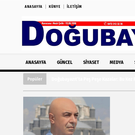
ANASAYFA
KÜNYE
İLETIŞIM
ANASAYFA
GÜNCEL
SIYASET
MEDYA
Doğubayazıt’ta Peş Peşe Kazalar: Bu Kez Fe
Popüler