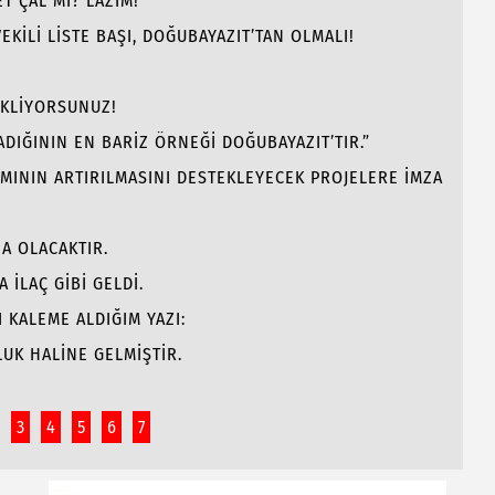
T ÇAL MI? LAZIM!
EKİLİ LİSTE BAŞI, DOĞUBAYAZIT’TAN OLMALI!
EKLİYORSUNUZ!
ADIĞININ EN BARİZ ÖRNEĞİ DOĞUBAYAZIT’TIR.”
MININ ARTIRILMASINI DESTEKLEYECEK PROJELERE İMZA
NA OLACAKTIR.
 İLAÇ GİBİ GELDİ.
I KALEME ALDIĞIM YAZI:
LUK HALİNE GELMİŞTİR.
3
4
5
6
7