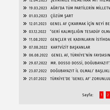
12.04.2023
ŞEHRİNİZE HİZMETKÂR MI? HİZME
19.03.2023
AĞRI’DA TÜM PARTİLERİN MİLLETV
01.03.2023
ÇÖZÜM ŞART
12.01.2023
GENEL AF ÇIKARMAK İÇİN NEYİ B
03.12.2022
“GERİ KALMIŞLIĞIN TESADÜF OLM
11.08.2022
GENÇLER VE KADINLARIN İSTİHDA
ATABİLECEK DERNEKLERE İHTİYAÇ VAR!
07.08.2022
KARTVİZİT BAŞKANLAR
06.08.2022
GENEL AF, TÜRKİYE’NİN FAYDASI
29.07.2022
MR. DOSSO DOSSİ, DOĞUBAYAZIT’A
23.07.2022
DOĞUBAYAZIT İL OLMALI’ BAŞLIKL
21.07.2022
TÜRKİYE’DE ‘GENEL AF’ ZORUNLU
Sayfa:
1
2