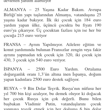
devletten yardım alabiliyor
ALMANYA – 25 Yaşına Kadar Bakım. Avrupa
Birliği’nin yapı taşlarından Almanya, vatandaşına 25
yaşına kadar bakıyor. İlk iki çocuk için 184 euro
yardım yapan ülke, üçüncü çocukta bu fiyatı 190
euro’ya çıkarıyor. Üç çocuktan fazlası için ise her bir
çocuğa 215 euro veriyor
FRANSA – Ayrım Yapılmıyor. Ailelere eğitim ve
konut yardımında bulunan Fransızlar zengin veya fakir
ayrımı yapmadan tek çocuk için 320, iki çocuk için
430, 3 çocuk için 540 euro veriyor.
İSPANYA – 2500 Euro Yardım. Ortalama
doğurganlık oranı 1,3’ün altına inen İspanya, doğum
yapan kadınlara 2500 euro destek sağlıyor.
RUSYA – 9 Bin Dolar Teşvik. Rusya’nın nüfusu her
yıl 700 bin kişi azalıyor, bu demek oluyor ki doğacak
her çocuk Rusya için çok değerli. Bunu bilen
başbakan Vladimir Putin, vatandaşlarını çocuk
yapmaya teşvik etmek için her doğuma 6 bin dolar