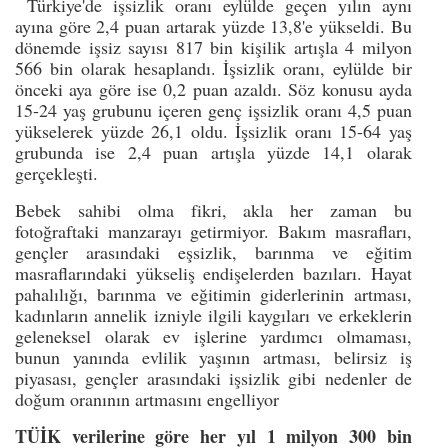
Türkiye'de işsizlik oranı eylülde geçen yılın aynı
ayına göre 2,4 puan artarak yüzde 13,8'e yükseldi. Bu
dönemde işsiz sayısı 817 bin kişilik artışla 4 milyon
566 bin olarak hesaplandı. İşsizlik oranı, eylülde bir
önceki aya göre ise 0,2 puan azaldı. Söz konusu ayda
15-24 yaş grubunu içeren genç işsizlik oranı 4,5 puan
yükselerek yüzde 26,1 oldu. İşsizlik oranı 15-64 yaş
grubunda ise 2,4 puan artışla yüzde 14,1 olarak
gerçekleşti.
Bebek sahibi olma fikri, akla her zaman bu
fotoğraftaki manzarayı getirmiyor. Bakım masrafları,
gençler arasındaki eşsizlik, barınma ve eğitim
masraflarındaki yükseliş endişelerden bazıları. Hayat
pahalılığı, barınma ve eğitimin giderlerinin artması,
kadınların annelik izniyle ilgili kaygıları ve erkeklerin
geleneksel olarak ev işlerine yardımcı olmaması,
bunun yanında evlilik yaşının artması, belirsiz iş
piyasası, gençler arasındaki işsizlik gibi nedenler de
doğum oranının artmasını engelliyor
TÜİK verilerine göre her yıl 1 milyon 300 bin