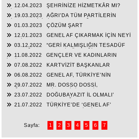
VATANDAŞA TEMİZ BİR SAYFA AÇILMALI VE AF
12.04.2023
ŞEHRİNİZE HİZMETKÂR MI?
İLE İKİNCİ BİR ŞANS VERİLMELİ
HİZMET ÇAL MI? LAZIM!
19.03.2023
AĞRI’DA TÜM PARTİLERİN
MİLLETVEKİLİ LİSTE BAŞI, DOĞUBAYAZIT’TAN
01.03.2023
ÇÖZÜM ŞART
OLMALI!
12.01.2023
GENEL AF ÇIKARMAK İÇİN NEYİ
BEKLİYORSUNUZ!
03.12.2022
“GERİ KALMIŞLIĞIN TESADÜF
OLMADIĞININ EN BARİZ ÖRNEĞİ
11.08.2022
GENÇLER VE KADINLARIN
DOĞUBAYAZIT’TIR.”
İSTİHDAMININ ARTIRILMASINI
07.08.2022
KARTVİZİT BAŞKANLAR
DESTEKLEYECEK PROJELERE İMZA
ATABİLECEK DERNEKLERE İHTİYAÇ VAR!
06.08.2022
GENEL AF, TÜRKİYE’NİN
FAYDASINA OLACAKTIR.
29.07.2022
MR. DOSSO DOSSİ,
DOĞUBAYAZIT’A İLAÇ GİBİ GELDİ.
23.07.2022
DOĞUBAYAZIT İL OLMALI’
BAŞLIKLI KALEME ALDIĞIM YAZI:
21.07.2022
TÜRKİYE’DE ‘GENEL AF’
ZORUNLULUK HALİNE GELMİŞTİR.
Sayfa:
1
2
3
4
5
6
7