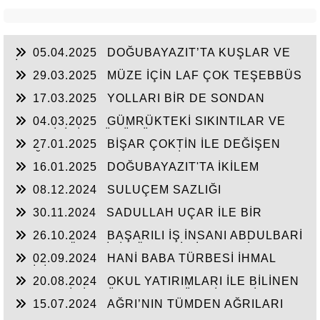
05.04.2025
DOĞUBAYAZIT’TA KUŞLAR VE
İNSANLAR
29.03.2025
MÜZE İÇİN LAF ÇOK TEŞEBBÜS
YOK
17.03.2025
YOLLARI BİR DE SONDAN
BAŞLAYIN!...
04.03.2025
GÜMRÜKTEKİ SIKINTILAR VE
BEN BİLİRİM GÜDÜMÜ
27.01.2025
BİŞAR ÇOKTİN İLE DEĞİŞEN
DOĞUBAYAZIT’IN ÇEHRESİ
16.01.2025
DOĞUBAYAZIT'TA İKİLEM
YAŞAM
08.12.2024
SULUÇEM SAZLIĞI
30.11.2024
SADULLAH UÇAR İLE BİR
ARADA
26.10.2024
BAŞARILI İŞ İNSANI ABDULBARİ
GOZEL BÖLGE İÇİN ÖNEMLİ BİR ŞAHSİYET…
02.09.2024
HANİ BABA TÜRBESİ İHMAL
EDİLİYOR
20.08.2024
OKUL YATIRIMLARI İLE BİLİNEN
HEMŞERİMİZ DÜNDEN BUGÜNE İBRAHİM
15.07.2024
AĞRI’NIN TÜMDEN AĞRILARI
YASUBUĞA İLE PORTRE…