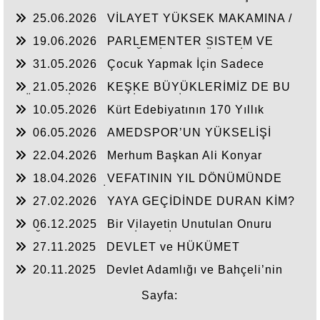
25.06.2026
VİLAYET YÜKSEK MAKAMINA /
BEYAZIT
19.06.2026
PARLEMENTER SISTEM VE
CUMHURBAŞKANLIĞI SİSTEMI ÜZERİNDE
31.05.2026
Çocuk Yapmak İçin Sadece
DEĞERLENDIRME
Nasihat Yetmez
21.05.2026
KEŞKE BÜYÜKLERİMİZ DE BU
GÜNLERİ YAŞAYABİLSEYDİ
10.05.2026
Kürt Edebiyatının 170 Yıllık
Mirası
06.05.2026
AMEDSPOR’UN YÜKSELİŞİ
22.04.2026
Merhum Başkan Ali Konyar
18.04.2026
VEFATININ YIL DÖNÜMÜNDE
RAHMET VE MİNNETLE
27.02.2026
YAYA GEÇİDİNDE DURAN KİM?
06.12.2025
Bir Vilayetin Unutulan Onuru
DOĞUBAYAZIT YENİDEN İL OLMALIDIR
27.11.2025
DEVLET ve HÜKÜMET
20.11.2025
Devlet Adamlığı ve Bahçeli’nin
Tarihi Çıkışı
Sayfa: