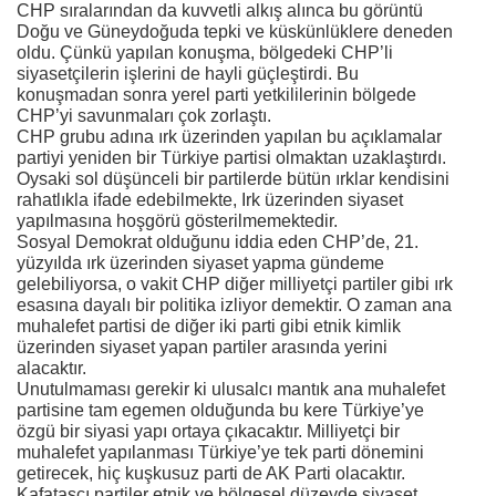
CHP sıralarından da kuvvetli alkış alınca bu görüntü
Doğu ve Güneydoğuda tepki ve küskünlüklere deneden
oldu. Çünkü yapılan konuşma, bölgedeki CHP’li
siyasetçilerin işlerini de hayli güçleştirdi. Bu
konuşmadan sonra yerel parti yetkililerinin bölgede
CHP’yi savunmaları çok zorlaştı.
CHP grubu adına ırk üzerinden yapılan bu açıklamalar
partiyi yeniden bir Türkiye partisi olmaktan uzaklaştırdı.
Oysaki sol düşünceli bir partilerde bütün ırklar kendisini
rahatlıkla ifade edebilmekte, Irk üzerinden siyaset
yapılmasına hoşgörü gösterilmemektedir.
Sosyal Demokrat olduğunu iddia eden CHP’de, 21.
yüzyılda ırk üzerinden siyaset yapma gündeme
gelebiliyorsa, o vakit CHP diğer milliyetçi partiler gibi ırk
esasına dayalı bir politika izliyor demektir. O zaman ana
muhalefet partisi de diğer iki parti gibi etnik kimlik
üzerinden siyaset yapan partiler arasında yerini
alacaktır.
Unutulmaması gerekir ki ulusalcı mantık ana muhalefet
partisine tam egemen olduğunda bu kere Türkiye’ye
özgü bir siyasi yapı ortaya çıkacaktır. Milliyetçi bir
muhalefet yapılanması Türkiye’ye tek parti dönemini
getirecek, hiç kuşkusuz parti de AK Parti olacaktır.
Kafatasçı partiler etnik ve bölgesel düzeyde siyaset