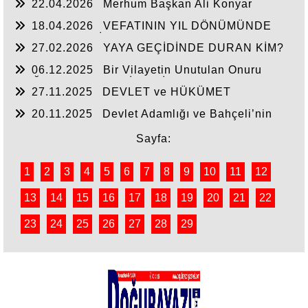
22.04.2026
Merhum Başkan Ali Konyar
18.04.2026
VEFATININ YIL DÖNÜMÜNDE
RAHMET VE MİNNETLE
27.02.2026
YAYA GEÇİDİNDE DURAN KİM?
06.12.2025
Bir Vilayetin Unutulan Onuru
DOĞUBAYAZIT YENİDEN İL OLMALIDIR
27.11.2025
DEVLET ve HÜKÜMET
20.11.2025
Devlet Adamlığı ve Bahçeli’nin
Tarihi Çıkışı
Sayfa:
1
2
3
4
5
6
7
8
9
10
11
12
13
14
15
16
17
18
19
20
21
22
23
24
25
26
27
28
29