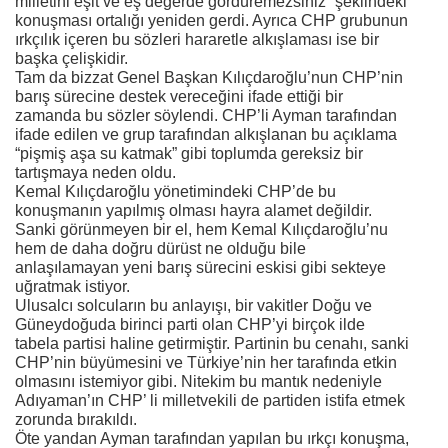
milletini eşit ve eş değerde gördüremezsiniz” şeklindeki
konuşması ortalığı yeniden gerdi. Ayrıca CHP grubunun
ırkçılık içeren bu sözleri hararetle alkışlaması ise bir
başka çelişkidir.
Tam da bizzat Genel Başkan Kılıçdaroğlu’nun CHP’nin
barış sürecine destek vereceğini ifade ettiği bir
zamanda bu sözler söylendi. CHP’li Ayman tarafından
ifade edilen ve grup tarafından alkışlanan bu açıklama
“pişmiş aşa su katmak” gibi toplumda gereksiz bir
tartışmaya neden oldu.
Kemal Kılıçdaroğlu yönetimindeki CHP’de bu
konuşmanın yapılmış olması hayra alamet değildir.
Sanki görünmeyen bir el, hem Kemal Kılıçdaroğlu’nu
hem de daha doğru dürüst ne olduğu bile
anlaşılamayan yeni barış sürecini eskisi gibi sekteye
uğratmak istiyor.
Ulusalcı solcuların bu anlayışı, bir vakitler Doğu ve
Güneydoğuda birinci parti olan CHP’yi birçok ilde
tabela partisi haline getirmiştir. Partinin bu cenahı, sanki
CHP’nin büyümesini ve Türkiye’nin her tarafında etkin
olmasını istemiyor gibi. Nitekim bu mantık nedeniyle
Adıyaman’ın CHP’ li milletvekili de partiden istifa etmek
zorunda bırakıldı.
Öte yandan Ayman tarafından yapılan bu ırkçı konuşma,