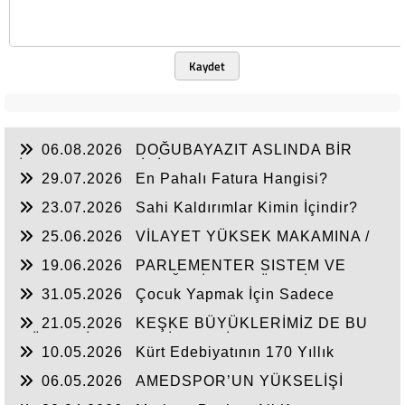
Kaydet
06.08.2026
DOĞUBAYAZIT ASLINDA BİR
İNANÇ MERKEZİDİR
29.07.2026
En Pahalı Fatura Hangisi?
23.07.2026
Sahi Kaldırımlar Kimin İçindir?
25.06.2026
VİLAYET YÜKSEK MAKAMINA /
BEYAZIT
19.06.2026
PARLEMENTER SISTEM VE
CUMHURBAŞKANLIĞI SİSTEMI ÜZERİNDE
31.05.2026
Çocuk Yapmak İçin Sadece
DEĞERLENDIRME
Nasihat Yetmez
21.05.2026
KEŞKE BÜYÜKLERİMİZ DE BU
GÜNLERİ YAŞAYABİLSEYDİ
10.05.2026
Kürt Edebiyatının 170 Yıllık
Mirası
06.05.2026
AMEDSPOR’UN YÜKSELİŞİ