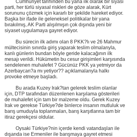
Cumhuriyet tarihinden bu yana ilk olarak bir siyasi
parti, her türlü siyasal riskleri de göze alarak, Kürt
sorununu çözmek için kararlı bir şekilde hareket ediyor.
Başka bir ifade ile geleneksel politikalar bir yana
bırakılmış, AK Parti alışılmışın çok dışında yeni bir
siyaset uygulamaya gayret ediyor.
Bu sürecin ilk adımı olan 8 PKK?lı ve 26 Mahmur
mültecisinin sınırda giriş yaparak teslim olmalarıyla,
kanlı günlerin bundan böyle geride kalacağının ilk
mesajı verildi. Hükümetin bu cesur girişimleri karşısında
sendelenen muhalefet ? Gücünüz PKK ya yetmiyor da
Azerbaycan?a mı yetiyor?? açıklamalarıyla halkı
provoke etmeye başladı.
Bu arada Kuzey Irak?tan gelerek teslim olanlar
için, DTP tarafından düzenlenen karşılama gösterileri
de muhalefet için tam bir malzeme oldu. Gerek Kuzey
Irak ve gerekse Türkiye?de binlerce insanın mutluluk ve
barış umuduyla toplanmaları, barış karşıtlarına tam bir
itiraz gerekçesi oldular.
Oysaki Türkiye?nin içerde kendi vatandaşları ile
dışarıda ise Ermeniler ile barışmaya gayret etmesi