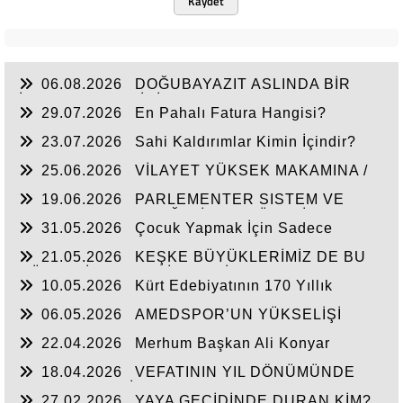
Kaydet
06.08.2026
DOĞUBAYAZIT ASLINDA BİR
İNANÇ MERKEZİDİR
29.07.2026
En Pahalı Fatura Hangisi?
23.07.2026
Sahi Kaldırımlar Kimin İçindir?
25.06.2026
VİLAYET YÜKSEK MAKAMINA /
BEYAZIT
19.06.2026
PARLEMENTER SISTEM VE
CUMHURBAŞKANLIĞI SİSTEMI ÜZERİNDE
31.05.2026
Çocuk Yapmak İçin Sadece
DEĞERLENDIRME
Nasihat Yetmez
21.05.2026
KEŞKE BÜYÜKLERİMİZ DE BU
GÜNLERİ YAŞAYABİLSEYDİ
10.05.2026
Kürt Edebiyatının 170 Yıllık
Mirası
06.05.2026
AMEDSPOR’UN YÜKSELİŞİ
22.04.2026
Merhum Başkan Ali Konyar
18.04.2026
VEFATININ YIL DÖNÜMÜNDE
RAHMET VE MİNNETLE
27.02.2026
YAYA GEÇİDİNDE DURAN KİM?