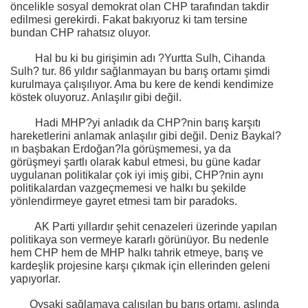
öncelikle sosyal demokrat olan CHP tarafından takdir
edilmesi gerekirdi. Fakat bakıyoruz ki tam tersine
bundan CHP rahatsız oluyor.
Hal bu ki bu girişimin adı ?Yurtta Sulh, Cihanda
Sulh? tur. 86 yıldır sağlanmayan bu barış ortamı şimdi
kurulmaya çalışılıyor. Ama bu kere de kendi kendimize
köstek oluyoruz. Anlaşılır gibi değil.
Hadi MHP?yi anladık da CHP?nin barış karşıtı
hareketlerini anlamak anlaşılır gibi değil. Deniz Baykal?
ın başbakan Erdoğan?la görüşmemesi, ya da
görüşmeyi şartlı olarak kabul etmesi, bu güne kadar
uygulanan politikalar çok iyi imiş gibi, CHP?nin aynı
politikalardan vazgeçmemesi ve halkı bu şekilde
yönlendirmeye gayret etmesi tam bir paradoks.
AK Parti yıllardır şehit cenazeleri üzerinde yapılan
politikaya son vermeye kararlı görünüyor. Bu nedenle
hem CHP hem de MHP halkı tahrik etmeye, barış ve
kardeşlik projesine karşı çıkmak için ellerinden geleni
yapıyorlar.
Oysaki sağlamaya çalışılan bu barış ortamı, aslında