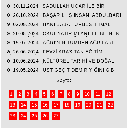
30.11.2024
SADULLAH UÇAR İLE BİR
ARADA
26.10.2024
BAŞARILI İŞ İNSANI ABDULBARİ
GOZEL BÖLGE İÇİN ÖNEMLİ BİR ŞAHSİYET…
02.09.2024
HANİ BABA TÜRBESİ İHMAL
EDİLİYOR
20.08.2024
OKUL YATIRIMLARI İLE BİLİNEN
HEMŞERİMİZ DÜNDEN BUGÜNE İBRAHİM
15.07.2024
AĞRI’NIN TÜMDEN AĞRILARI
YASUBUĞA İLE PORTRE…
26.06.2024
FEVZİ ARAS’TAN EĞİTİM
HİZMETLERİNE DEVAM
10.06.2024
KÜLTÜREL TARİHİ VE DOĞAL
ESERLER SAHİPSİZ Mİ?
19.05.2024
ÜST GEÇİT DEMİR YIĞINI GİBİ
Sayfa:
1
2
3
4
5
6
7
8
9
10
11
12
13
14
15
16
17
18
19
20
21
22
23
24
25
26
27