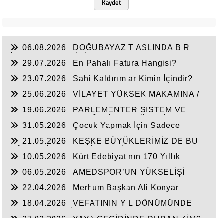
Kaydet
06.08.2026
DOĞUBAYAZIT ASLINDA BİR
İNANÇ MERKEZİDİR
29.07.2026
En Pahalı Fatura Hangisi?
23.07.2026
Sahi Kaldırımlar Kimin İçindir?
25.06.2026
VİLAYET YÜKSEK MAKAMINA /
BEYAZIT
19.06.2026
PARLEMENTER SISTEM VE
CUMHURBAŞKANLIĞI SİSTEMI ÜZERİNDE
31.05.2026
Çocuk Yapmak İçin Sadece
DEĞERLENDIRME
Nasihat Yetmez
21.05.2026
KEŞKE BÜYÜKLERİMİZ DE BU
GÜNLERİ YAŞAYABİLSEYDİ
10.05.2026
Kürt Edebiyatının 170 Yıllık
Mirası
06.05.2026
AMEDSPOR’UN YÜKSELİŞİ
22.04.2026
Merhum Başkan Ali Konyar
18.04.2026
VEFATININ YIL DÖNÜMÜNDE
RAHMET VE MİNNETLE