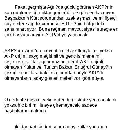
Fakat geçmişte Ağrı?da güçlü görünen AKP?nin
son günlerde bir miktar gerilediği de gözden kaçmıyor.
Başbakanın Kürt sorunundan uzaklaşması ve milliyetçi
söylemlere ağırlık vermesi,
B D P?nin bölgedeki
şansını artırıyor.
Buna rağmen mevcut siyasi süreçte en
çok başvurular yine Ak Partiye yapılacak.
AKP?nin
Ağrı?da mevcut milletvekilleriyle mi, yoksa
AKP orijinli saygın,eğitimli ve genç isimlerle mi
seçimlere katılacağı henüz net değil. AKP orijinli
olmayan Kültür ve
Turizm Bakanı Ertuğrul Günay?ın
çektiği sıkıntılara bakılırsa, bundan böyle AKP?li
olmayanların
aday gösterilmeleri zor
görünüyor.
O nedenle mevcut vekillerden biri listede yer alacak mı,
yoksa hiç biri mi listeye giremeyecek, sadece
başbakanın malumu.
ıktidar partisinden sonra aday enflasyonunun