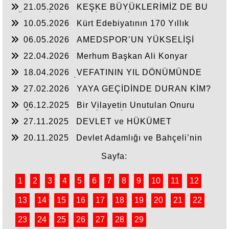
21.05.2026
KEŞKE BÜYÜKLERİMİZ DE BU
GÜNLERİ YAŞAYABİLSEYDİ
10.05.2026
Kürt Edebiyatının 170 Yıllık
Mirası
06.05.2026
AMEDSPOR’UN YÜKSELİŞİ
22.04.2026
Merhum Başkan Ali Konyar
18.04.2026
VEFATININ YIL DÖNÜMÜNDE
RAHMET VE MİNNETLE
27.02.2026
YAYA GEÇİDİNDE DURAN KİM?
06.12.2025
Bir Vilayetin Unutulan Onuru
DOĞUBAYAZIT YENİDEN İL OLMALIDIR
27.11.2025
DEVLET ve HÜKÜMET
20.11.2025
Devlet Adamlığı ve Bahçeli’nin
Tarihi Çıkışı
Sayfa:
1
2
3
4
5
6
7
8
9
10
11
12
13
14
15
16
17
18
19
20
21
22
23
24
25
26
27
28
29