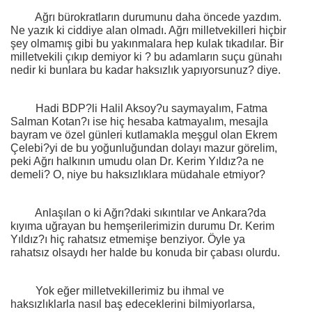
Ağrı bürokratların durumunu daha öncede yazdım.
Ne yazık ki ciddiye alan olmadı. Ağrı milletvekilleri hiçbir
şey olmamış gibi bu yakınmalara hep kulak tıkadılar. Bir
milletvekili çıkıp demiyor ki ? bu adamların suçu günahı
nedir ki bunlara bu kadar haksızlık yapıyorsunuz? diye.
Hadi BDP?li Halil Aksoy?u saymayalım, Fatma
Salman Kotan?ı ise hiç hesaba katmayalım, mesajla
bayram ve özel günleri kutlamakla meşgul olan Ekrem
Çelebi?yi de bu yoğunluğundan dolayı mazur görelim,
peki Ağrı halkının umudu olan Dr. Kerim Yıldız?a ne
demeli? O, niye bu haksızlıklara müdahale etmiyor?
Anlaşılan o ki Ağrı?daki sıkıntılar ve Ankara?da
kıyıma uğrayan bu hemşerilerimizin durumu Dr. Kerim
Yıldız?ı hiç rahatsız etmemişe benziyor. Öyle ya
rahatsız olsaydı her halde bu konuda bir çabası olurdu.
Yok eğer milletvekillerimiz bu ihmal ve
haksızlıklarla nasıl baş edeceklerini bilmiyorlarsa,