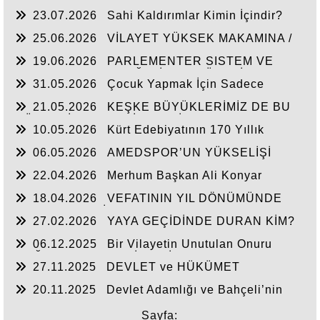
23.07.2026
Sahi Kaldırımlar Kimin İçindir?
25.06.2026
VİLAYET YÜKSEK MAKAMINA /
BEYAZIT
19.06.2026
PARLEMENTER SISTEM VE
CUMHURBAŞKANLIĞI SİSTEMI ÜZERİNDE
31.05.2026
Çocuk Yapmak İçin Sadece
DEĞERLENDIRME
Nasihat Yetmez
21.05.2026
KEŞKE BÜYÜKLERİMİZ DE BU
GÜNLERİ YAŞAYABİLSEYDİ
10.05.2026
Kürt Edebiyatının 170 Yıllık
Mirası
06.05.2026
AMEDSPOR’UN YÜKSELİŞİ
22.04.2026
Merhum Başkan Ali Konyar
18.04.2026
VEFATININ YIL DÖNÜMÜNDE
RAHMET VE MİNNETLE
27.02.2026
YAYA GEÇİDİNDE DURAN KİM?
06.12.2025
Bir Vilayetin Unutulan Onuru
DOĞUBAYAZIT YENİDEN İL OLMALIDIR
27.11.2025
DEVLET ve HÜKÜMET
20.11.2025
Devlet Adamlığı ve Bahçeli’nin
Tarihi Çıkışı
Sayfa: