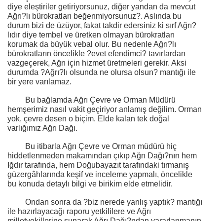
diye eleştiriler getiriyorsunuz, diğer yandan da mevcut
Ağrı?lı bürokratları beğenmiyorsunuz?. Aslında bu
durum bizi de üzüyor, fakat takdir edersiniz ki sırf Ağrı?
lıdır diye tembel ve üretken olmayan bürokratları
korumak da büyük vebal olur. Bu nedenle Ağrı?lı
bürokratların öncelikle ?evet efendimci? tavırlardan
vazgeçerek, Ağrı için hizmet üretmeleri gerekir. Aksi
durumda ?Ağrı?lı olsunda ne olursa olsun? mantığı ile
bir yere varılamaz.
Bu bağlamda Ağrı Çevre ve Orman Müdürü
hemşerimiz nasıl vakit geçiriyor anlamış değilim. Orman
yok, çevre desen o biçim. Elde kalan tek doğal
varlığımız Ağrı Dağı.
Bu itibarla Ağrı Çevre ve Orman müdürü hiç
hiddetlenmeden makamından çıkıp Ağrı Dağı?nın hem
Iğdır tarafında, hem Doğubayazıt tarafındaki tırmanış
güzergâhlarında keşif ve inceleme yapmalı, öncelikle
bu konuda detaylı bilgi ve birikim elde etmelidir.
Ondan sonra da ?biz nerede yanlış yaptık? mantığı
ile hazırlayacağı raporu yetkililere ve Ağrı
milletvekillerine sunarak Ağrı Dağı?ndan yararlanmanın