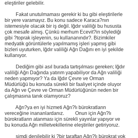
eleştiriler gelebilir.
Fakat unutulmaması gerekir ki bu gibi eleştirilerle
bir yere varamayız. Bu konu sadece Karaca?nın
istemesiyle olacak bir iş değil. Iğdır valiliği bu hususta
çok mesafe almış. Çünkü merhum Ecevit?in söylediği
gibi ?toprak işleyenin, su kullananındır?. Bizimkiler
medyatik görüntülerle yapılmamış işleri yapmış gibi
bizleri uyuturken, Iğdır valiliği Ağrı Dağını en iyi şekilde
kullanıyor.
Dediğim gibi asıl burada tartışılması gereken; Iğdır
valiliği Ağrı Dağında yatırım yapabiliyor da Ağrı valiliği
neden yapmıyor? Ya da Iğdır Çevre ve Orman
Müdürlüğü bu konuda sürekli bir faaliyet içinde oluyor
da Ağrı ve Çevre ve Orman Müdürlüğünün neden bir
çalışmasına tanık olamıyoruz?
Ağrı?ya en iyi hizmeti Ağrı?lı bürokratların
vereceğine inananlardanız.
Onun için Ağrı?lı
bürokratların atanması için sürekli yayınlar yapıyor ve
bu konuda Ağrı milletvekillerine eleştiriler getiriyoruz.
şimdi denilebilir ki ?bir taraftan Ağrı?lı bürokrat yok