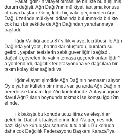
Fakat Iğdır?ın vilayet olması ile birlikte bu alışılmış
durum değişti. Ağrı Dağı?nın mülkiyeti tartışma konusu
olmaya başladı. Genç Iğdır hiç vakit geçirmeden Ağrı
Dağı üzerinde mülkiyet iddiasında bulunmakla birlikte
çok hızlı bir şekilde de Ağrı Dağından yararlanmaya
başladı.
Iğdır Valiliği adeta 87 yıllık vilayet tecrübesi ile Ağrı
Dağında yol yaptı, barınaklar oluşturdu, buralara su
getirdi, yapılan tesislerin sabit güvenliğini sağladı,
dağcılık çevreleri ile yakın temasa geçerek onları Iğdır?
a yönlendirdi, dağcılık federasyonuna ve dağcılara bir
takım kolaylıklar sağladı vs.
Iğdır vilayeti şimdide Ağrı Dağının nemasını alıyor.
Öyle ya her külfetin bir nimeti var. şu anda Ağrı Dağının
nerede ise tamamı Iğdır?ın kontrolünde. Anlayacağınız
davul Ağrı?lıların boynunda tokmak ise komşu Iğdır?ın
elinde.
ılk bakışta bu konuda ucuz itiraz ve eleştiriler
gelebilir. Dağcılık faaliyetlerinin Iğdır?a geçmesinde
bazı kişi ve kuruluşlar sorumlu tutulabilir. Bu konuda
daha çok Dağcılık Federasyonu Başkanı Karaca?ya