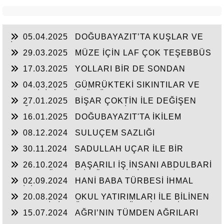
05.04.2025
DOĞUBAYAZIT’TA KUŞLAR VE
İNSANLAR
29.03.2025
MÜZE İÇİN LAF ÇOK TEŞEBBÜS
YOK
17.03.2025
YOLLARI BİR DE SONDAN
BAŞLAYIN!...
04.03.2025
GÜMRÜKTEKİ SIKINTILAR VE
BEN BİLİRİM GÜDÜMÜ
27.01.2025
BİŞAR ÇOKTİN İLE DEĞİŞEN
DOĞUBAYAZIT’IN ÇEHRESİ
16.01.2025
DOĞUBAYAZIT'TA İKİLEM
YAŞAM
08.12.2024
SULUÇEM SAZLIĞI
30.11.2024
SADULLAH UÇAR İLE BİR
ARADA
26.10.2024
BAŞARILI İŞ İNSANI ABDULBARİ
GOZEL BÖLGE İÇİN ÖNEMLİ BİR ŞAHSİYET…
02.09.2024
HANİ BABA TÜRBESİ İHMAL
EDİLİYOR
20.08.2024
OKUL YATIRIMLARI İLE BİLİNEN
HEMŞERİMİZ DÜNDEN BUGÜNE İBRAHİM
15.07.2024
AĞRI’NIN TÜMDEN AĞRILARI
YASUBUĞA İLE PORTRE…