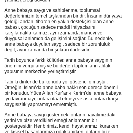
Anne babaya saygı ve sahiplenme, toplumsal
değerlerimizin temel taşlarından biridir. İnsanın dünyaya
geldiği andan itibaren en yakın destekçisi olan anne
babası, çocuğun sadece maddi ihtiyaçlarını
karşılamakla kalmaz; aynı zamanda manevi ve
duygusal anlamda da gelişimini sağlar. Bu nedenle,
anne babaya duyulan saygı, sadece bir zorunluluk
değil, aynı zamanda bir şükran ifadesidir.
Tarih boyunca farklı kültürler, anne babaya saygının
önemini vurgulamış ve bu değeri toplumların ahlaki
yapısının merkezine yerleştirmiştir.
Tabi ki dinler de bu konuda yol gösterici olmuştur.
Örneğin, İslam’da anne baba hakkı son derece önemli
bir konudur. Yüce Allah Kur’an-ı Kerim’de, anne babaya
iyi davranmayı, onlara itaat etmeyi ve asla onlara karşı
saygısızlık yapmamayı emretmiştir.
Anne babaya saygı göstermek, onların hayatımızdaki
yerini ve bize verdikleri emeği anlamanın bir
göstergesidir. Her birimiz, kendi hayatlarımızı kurarken
ve kişisel başarılarımıza odaklanırken, onların bize