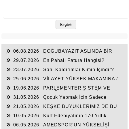
Kaydet
06.08.2026
DOĞUBAYAZIT ASLINDA BİR
İNANÇ MERKEZİDİR
29.07.2026
En Pahalı Fatura Hangisi?
23.07.2026
Sahi Kaldırımlar Kimin İçindir?
25.06.2026
VİLAYET YÜKSEK MAKAMINA /
BEYAZIT
19.06.2026
PARLEMENTER SISTEM VE
CUMHURBAŞKANLIĞI SİSTEMI ÜZERİNDE
31.05.2026
Çocuk Yapmak İçin Sadece
DEĞERLENDIRME
Nasihat Yetmez
21.05.2026
KEŞKE BÜYÜKLERİMİZ DE BU
GÜNLERİ YAŞAYABİLSEYDİ
10.05.2026
Kürt Edebiyatının 170 Yıllık
Mirası
06.05.2026
AMEDSPOR’UN YÜKSELİŞİ