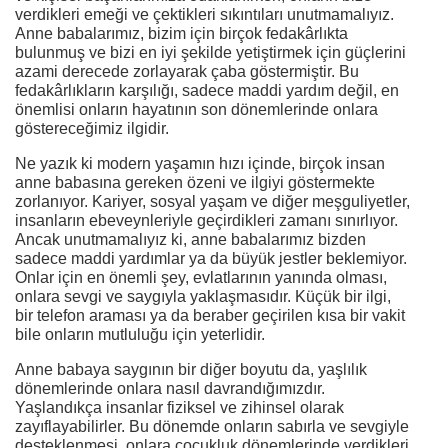
verdikleri emeği ve çektikleri sıkıntıları unutmamalıyız.
Anne babalarımız, bizim için birçok fedakârlıkta
bulunmuş ve bizi en iyi şekilde yetiştirmek için güçlerini
azami derecede zorlayarak çaba göstermiştir. Bu
fedakârlıkların karşılığı, sadece maddi yardım değil, en
önemlisi onların hayatının son dönemlerinde onlara
göstereceğimiz ilgidir.
Ne yazık ki modern yaşamın hızı içinde, birçok insan
anne babasına gereken özeni ve ilgiyi göstermekte
zorlanıyor. Kariyer, sosyal yaşam ve diğer meşguliyetler,
insanların ebeveynleriyle geçirdikleri zamanı sınırlıyor.
Ancak unutmamalıyız ki, anne babalarımız bizden
sadece maddi yardımlar ya da büyük jestler beklemiyor.
Onlar için en önemli şey, evlatlarının yanında olması,
onlara sevgi ve saygıyla yaklaşmasıdır. Küçük bir ilgi,
bir telefon araması ya da beraber geçirilen kısa bir vakit
bile onların mutluluğu için yeterlidir.
Anne babaya saygının bir diğer boyutu da, yaşlılık
dönemlerinde onlara nasıl davrandığımızdır.
Yaşlandıkça insanlar fiziksel ve zihinsel olarak
zayıflayabilirler. Bu dönemde onların sabırla ve sevgiyle
desteklenmesi, onlara çocukluk dönemlerinde verdikleri