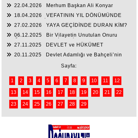
22.04.2026
Merhum Başkan Ali Konyar
18.04.2026
VEFATININ YIL DÖNÜMÜNDE
RAHMET VE MİNNETLE
27.02.2026
YAYA GEÇİDİNDE DURAN KİM?
06.12.2025
Bir Vilayetin Unutulan Onuru
DOĞUBAYAZIT YENİDEN İL OLMALIDIR
27.11.2025
DEVLET ve HÜKÜMET
20.11.2025
Devlet Adamlığı ve Bahçeli’nin
Tarihi Çıkışı
Sayfa:
1
2
3
4
5
6
7
8
9
10
11
12
13
14
15
16
17
18
19
20
21
22
23
24
25
26
27
28
29