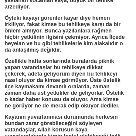
yaslanan kocaman kaya, büyük bir tehlike
arzediyor.
Öyleki kayayı görenler kayar diye hemen
irkiliyor, fakat kimse bu tehlikeye karşı da bir
önlem almıyor. Bunca yazılanlara rağmen
hiçbir yetkilinin ilgisini çekmiyor. Ayrıca İlçede
heyelan ve bu gibi tehlikelerle kim alakalıdır o
da anlaşılmış değildir.
Özellikle hafta sonlarında buralarda piknik
yapan vatandaşlar bu tehlikeye dikkat
çekerek, adeta geliyorum diyen bu tehlikeyi
nasıl oluyor da kimse görmüyor. Üste üstelik
İlçe kaymakamı devamlı oralarda, zaman
zaman daha üst yetkililer de geliyorlar. Üstelik
o kadar haber konusu da oluyor. Ama kimse
ne görüyor ne de merak edip okuyor dediler.
Kayanın yuvarlanması durumunda herkesin
bundan zarar görebileceğini söyleyen
vatandaşlar, Allah korusun kaya