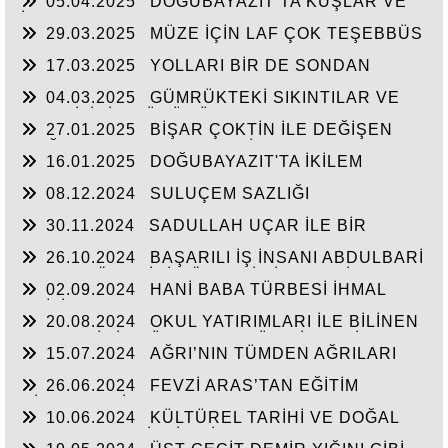
05.04.2025
DOĞUBAYAZIT’TA KUŞLAR VE
İNSANLAR
29.03.2025
MÜZE İÇİN LAF ÇOK TEŞEBBÜS
YOK
17.03.2025
YOLLARI BİR DE SONDAN
BAŞLAYIN!...
04.03.2025
GÜMRÜKTEKİ SIKINTILAR VE
BEN BİLİRİM GÜDÜMÜ
27.01.2025
BİŞAR ÇOKTİN İLE DEĞİŞEN
DOĞUBAYAZIT’IN ÇEHRESİ
16.01.2025
DOĞUBAYAZIT'TA İKİLEM
YAŞAM
08.12.2024
SULUÇEM SAZLIĞI
30.11.2024
SADULLAH UÇAR İLE BİR
ARADA
26.10.2024
BAŞARILI İŞ İNSANI ABDULBARİ
GOZEL BÖLGE İÇİN ÖNEMLİ BİR ŞAHSİYET…
02.09.2024
HANİ BABA TÜRBESİ İHMAL
EDİLİYOR
20.08.2024
OKUL YATIRIMLARI İLE BİLİNEN
HEMŞERİMİZ DÜNDEN BUGÜNE İBRAHİM
15.07.2024
AĞRI’NIN TÜMDEN AĞRILARI
YASUBUĞA İLE PORTRE…
26.06.2024
FEVZİ ARAS’TAN EĞİTİM
HİZMETLERİNE DEVAM
10.06.2024
KÜLTÜREL TARİHİ VE DOĞAL
ESERLER SAHİPSİZ Mİ?