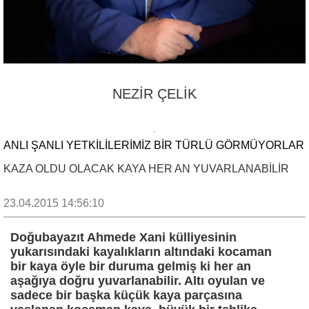
NEZİR ÇELİK
ANLI ŞANLI YETKILILERIMIZ BIR TÜRLÜ GÖRMÜYORLAR
KAZA OLDU OLACAK KAYA HER AN YUVARLANABİLİR
23.04.2015 14:56:10
Doğubayazıt Ahmede Xani külliyesinin
yukarısındaki kayalıkların altındaki kocaman
bir kaya öyle bir duruma gelmiş ki her an
aşağıya doğru yuvarlanabilir. Altı oyulan ve
sadece bir başka küçük kaya parçasına