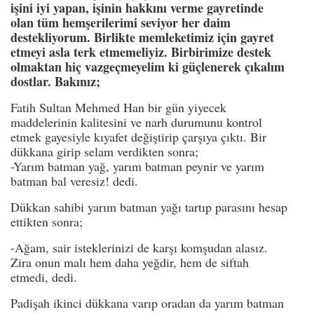
işini iyi yapan, işinin hakkını verme gayretinde
olan tüm hemşerilerimi seviyor her daim
destekliyorum. Birlikte memleketimiz için gayret
etmeyi asla terk etmemeliyiz. Birbirimize destek
olmaktan hiç vazgeçmeyelim ki güçlenerek çıkalım
dostlar. Bakınız;
Fatih Sultan Mehmed Han bir gün yiyecek
maddelerinin kalitesini ve narh durumunu kontrol
etmek gayesiyle kıyafet değiştirip çarşıya çıktı. Bir
dükkana girip selam verdikten sonra;
-Yarım batman yağ, yarım batman peynir ve yarım
batman bal veresiz! dedi.
Dükkan sahibi yarım batman yağı tartıp parasını hesap
ettikten sonra;
-Ağam, sair isteklerinizi de karşı komşudan alasız.
Zira onun malı hem daha yeğdir, hem de siftah
etmedi, dedi.
Padişah ikinci dükkana varıp oradan da yarım batman