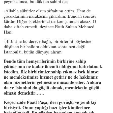
peynir alınca, bu dükkan sahibi de;
-Allah’a şükürler olsun siftahımı ettim. Hem de
çocuklarımın nafakasını çıkardım. Bundan sonrası
kârdır. Diğer isteklerinizi de komşumdan alasız. O
daha siftah etmedi, deyince Fatih Sultan Mehmed
Han;
-Birbirine bu derece bağlı, birbirlerini böylesine
düşünen bir halkım olduktan sonra ben değil
İstanbul'u, bütün dünyayı alırım.
Bende tüm hemşerilerimin birbirine sahip
çıkmasının ne kadar önemli olduğunu hatırlatmak
istedim. Biz birbirimize sahip çıkmaz isek kimse
ne memleketimize hizmet getirir ne de hakkımız
olan hizmetlerin gelmesine müsaade eder. Ankara
da ve İstanbul da güçlü olmak, memleketin güçlü
olması demektir……
Keçecizade Fuad Paşa; ileri görüşlü ve yenilikçi
birisiydi. Onun yaptığı bazı işler kimilerince
beğenilmezdi. Bu yüzden hasımları onu sık sık