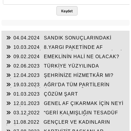
Kaydet
04.04.2024
SANDIK SONUÇLARINDAKİ
MESAJ NET! VATANDAŞ,
10.03.2024
8.YARGI PAKETİNDE AF
BEKLEYEN MİLYONLAR GÖRMEZDEN GELİNDİ.
09.02.2024
EMEKLİNİN HALİ NE OLACAK?
02.06.2023
TÜRKİYE YÜZYILINDA
VATANDAŞA TEMİZ BİR SAYFA AÇILMALI VE AF
12.04.2023
ŞEHRİNİZE HİZMETKÂR MI?
İLE İKİNCİ BİR ŞANS VERİLMELİ
HİZMET ÇAL MI? LAZIM!
19.03.2023
AĞRI’DA TÜM PARTİLERİN
MİLLETVEKİLİ LİSTE BAŞI, DOĞUBAYAZIT’TAN
01.03.2023
ÇÖZÜM ŞART
OLMALI!
12.01.2023
GENEL AF ÇIKARMAK İÇİN NEYİ
BEKLİYORSUNUZ!
03.12.2022
“GERİ KALMIŞLIĞIN TESADÜF
OLMADIĞININ EN BARİZ ÖRNEĞİ
11.08.2022
GENÇLER VE KADINLARIN
DOĞUBAYAZIT’TIR.”
İSTİHDAMININ ARTIRILMASINI