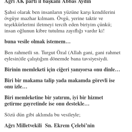
Ağrı AK parti il başkanı Abbas Aydın
Şahsi olarak ben insanların yüzüne karşı kendilerini
övgüye mazhar kılmam. Övgü, yerine taktir ve
teşekkürlerimi iletmeyi tercih eden biriyim çünkü;
insan oğlunun kibre tutulma zayıflığı vardır ki!
buna vesile olmak istemem…
Ben rahmetli sn. Turgut Özal (Allah gani, gani rahmet
eylesin)ile çalıştığım dönemde bana tavsiyesiydi.
Birinin memleketi için ciğeri yanıyorsa onu dinle…
Biri bir makama talip yada makamda görevli ise
onu izle…
Biri memleketine bir yatırım, iyi bir hizmet
getirme gayretinde ise onu destekle…
Sözü dün gibi aklımda bu vesileyle;
Ağrı Milletvekili Sn. Ekrem Çelebi’nin