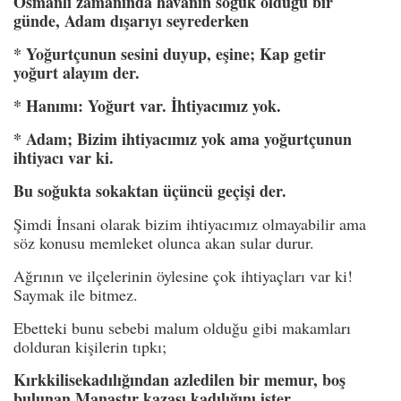
Osmanlı zamanında havanın soğuk olduğu bir
günde, Adam dışarıyı seyrederken
* Yoğurtçunun sesini duyup, eşine; Kap getir
yoğurt alayım der.
* Hanımı: Yoğurt var. İhtiyacımız yok.
* Adam; Bizim ihtiyacımız yok ama yoğurtçunun
ihtiyacı var ki.
Bu soğukta sokaktan üçüncü geçişi der.
Şimdi İnsani olarak bizim ihtiyacımız olmayabilir ama
söz konusu memleket olunca akan sular durur.
Ağrının ve ilçelerinin öylesine çok ihtiyaçları var ki!
Saymak ile bitmez.
Ebetteki bunu sebebi malum olduğu gibi makamları
dolduran kişilerin tıpkı;
Kırkkilisekadılığından azledilen bir memur, boş
bulunan Manastır kazası kadılığını ister.