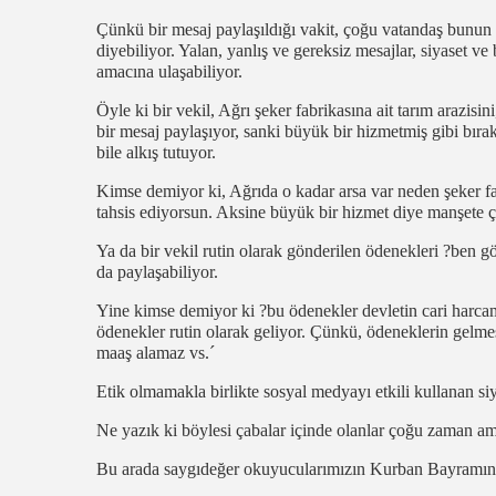
Çünkü bir mesaj paylaşıldığı vakit, çoğu vatandaş bunun
diyebiliyor. Yalan, yanlış ve gereksiz mesajlar, siyaset ve 
amacına ulaşabiliyor.
Öyle ki bir vekil, Ağrı şeker fabrikasına ait tarım arazisi
bir mesaj paylaşıyor, sanki büyük bir hizmetmiş gibi bırak
bile alkış tutuyor.
Kimse demiyor ki, Ağrıda o kadar arsa var neden şeker fabr
tahsis ediyorsun. Aksine büyük bir hizmet diye manşete ç
Ya da bir vekil rutin olarak gönderilen ödenekleri ?ben gö
da paylaşabiliyor.
Yine kimse demiyor ki ?bu ödenekler devletin cari harca
ödenekler rutin olarak geliyor. Çünkü, ödeneklerin gelme
maaş alamaz vs.´
Etik olmamakla birlikte sosyal medyayı etkili kullanan siy
Ne yazık ki böylesi çabalar içinde olanlar çoğu zaman ama
Bu arada saygıdeğer okuyucularımızın Kurban Bayramını 