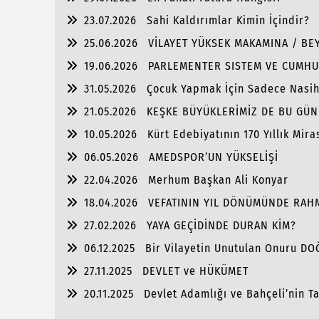
23.07.2026
Sahi Kaldırımlar Kimin İçindir?
25.06.2026
VİLAYET YÜKSEK MAKAMINA / BEY
19.06.2026
PARLEMENTER SISTEM VE CUMHU
31.05.2026
Çocuk Yapmak İçin Sadece Nasi
21.05.2026
KEŞKE BÜYÜKLERİMİZ DE BU GÜN
10.05.2026
Kürt Edebiyatının 170 Yıllık Mira
06.05.2026
AMEDSPOR’UN YÜKSELİŞİ
22.04.2026
Merhum Başkan Ali Konyar
18.04.2026
VEFATININ YIL DÖNÜMÜNDE RAH
27.02.2026
YAYA GEÇİDİNDE DURAN KİM?
06.12.2025
Bir Vilayetin Unutulan Onuru D
27.11.2025
DEVLET ve HÜKÜMET
20.11.2025
Devlet Adamlığı ve Bahçeli’nin Tar