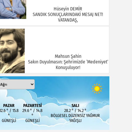
Hüseyin DEMİR
SANDIK SONUÇLARINDAKİ MESAJ NET!
VATANDAŞ,
Mahsun Şahin
Sakın Duyulmasın: Şehrimizde ‘Medeniyet’
Konuşuluyor!
MEHMET KOÇ
PAZAR
PAZARTESI
SALI
DOĞUBAYAZIT ASLINDA BİR İNANÇ
32.6 ° / 15.8
29.6 ° / 14.8
28.2 ° / 14.2 °
MERKEZİDİR
°
°
BÖLGESEL DÜZENSIZ YAĞMUR
GÜNEŞLI
GÜNEŞLI
YAĞIŞLI