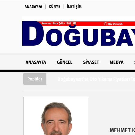
ANASAYFA
KÜNYE
İLETIŞIM
ANASAYFA
GÜNCEL
SIYASET
MEDYA
Doğubayazıt’ta Oto Yıkama Fiyatları Tepk
Popüler
MEHMET 