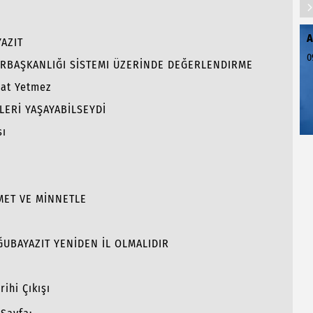
A
AZIT
0
RBAŞKANLIĞI SİSTEMI ÜZERİNDE DEĞERLENDIRME
hat Yetmez
LERİ YAŞAYABİLSEYDİ
sı
MET VE MİNNETLE
OĞUBAYAZIT YENİDEN İL OLMALIDIR
ihi Çıkışı