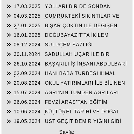
YOK
17.03.2025
YOLLARI BİR DE SONDAN
BAŞLAYIN!...
04.03.2025
GÜMRÜKTEKİ SIKINTILAR VE
BEN BİLİRİM GÜDÜMÜ
27.01.2025
BİŞAR ÇOKTİN İLE DEĞİŞEN
DOĞUBAYAZIT’IN ÇEHRESİ
16.01.2025
DOĞUBAYAZIT'TA İKİLEM
YAŞAM
08.12.2024
SULUÇEM SAZLIĞI
30.11.2024
SADULLAH UÇAR İLE BİR
ARADA
26.10.2024
BAŞARILI İŞ İNSANI ABDULBARİ
GOZEL BÖLGE İÇİN ÖNEMLİ BİR ŞAHSİYET…
02.09.2024
HANİ BABA TÜRBESİ İHMAL
EDİLİYOR
20.08.2024
OKUL YATIRIMLARI İLE BİLİNEN
HEMŞERİMİZ DÜNDEN BUGÜNE İBRAHİM
15.07.2024
AĞRI’NIN TÜMDEN AĞRILARI
YASUBUĞA İLE PORTRE…
26.06.2024
FEVZİ ARAS’TAN EĞİTİM
HİZMETLERİNE DEVAM
10.06.2024
KÜLTÜREL TARİHİ VE DOĞAL
ESERLER SAHİPSİZ Mİ?
19.05.2024
ÜST GEÇİT DEMİR YIĞINI GİBİ
Sayfa: