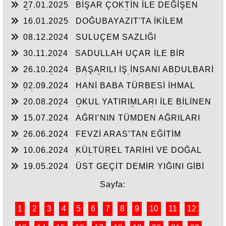
27.01.2025
BİŞAR ÇOKTİN İLE DEĞİŞEN
DOĞUBAYAZIT’IN ÇEHRESİ
16.01.2025
DOĞUBAYAZIT'TA İKİLEM
YAŞAM
08.12.2024
SULUÇEM SAZLIĞI
30.11.2024
SADULLAH UÇAR İLE BİR
ARADA
26.10.2024
BAŞARILI İŞ İNSANI ABDULBARİ
GOZEL BÖLGE İÇİN ÖNEMLİ BİR ŞAHSİYET…
02.09.2024
HANİ BABA TÜRBESİ İHMAL
EDİLİYOR
20.08.2024
OKUL YATIRIMLARI İLE BİLİNEN
HEMŞERİMİZ DÜNDEN BUGÜNE İBRAHİM
15.07.2024
AĞRI’NIN TÜMDEN AĞRILARI
YASUBUĞA İLE PORTRE…
26.06.2024
FEVZİ ARAS’TAN EĞİTİM
HİZMETLERİNE DEVAM
10.06.2024
KÜLTÜREL TARİHİ VE DOĞAL
ESERLER SAHİPSİZ Mİ?
19.05.2024
ÜST GEÇİT DEMİR YIĞINI GİBİ
Sayfa:
1
2
3
4
5
6
7
8
9
10
11
12