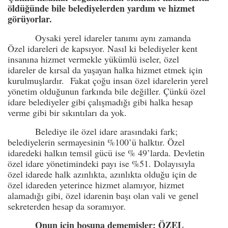
öldüğünde bile belediyelerden yardım ve hizmet
görüyorlar.
Oysaki yerel idareler tanımı aynı zamanda
Özel idareleri de kapsıyor. Nasıl ki belediyeler kent
insanına hizmet vermekle yükümlü iseler, özel
idareler de kırsal da yaşayan halka hizmet etmek için
kurulmuşlardır. Fakat çoğu insan özel idarelerin yerel
yönetim olduğunun farkında bile değiller. Çünkü özel
idare belediyeler gibi çalışmadığı gibi halka hesap
verme gibi bir sıkıntıları da yok.
Belediye ile özel idare arasındaki fark;
belediyelerin sermayesinin %100’ü halktır. Özel
idaredeki halkın temsil gücü ise % 49’larda. Devletin
özel idare yönetimindeki payı ise %51. Dolayısıyla
özel idarede halk azınlıkta, azınlıkta olduğu için de
özel idareden yeterince hizmet alamıyor, hizmet
alamadığı gibi, özel idarenin başı olan vali ve genel
sekreterden hesap da soramıyor.
Onun için boşuna dememişler: ÖZEL