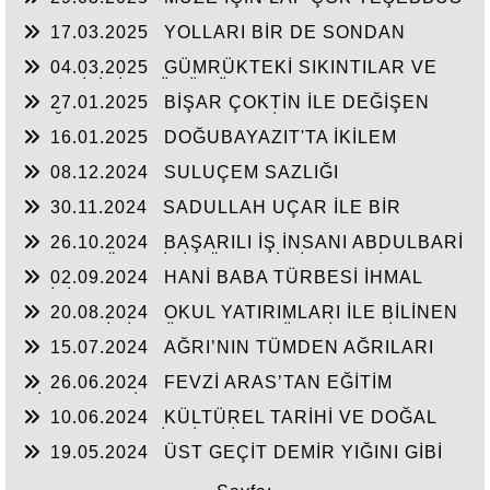
YOK
17.03.2025
YOLLARI BİR DE SONDAN
BAŞLAYIN!...
04.03.2025
GÜMRÜKTEKİ SIKINTILAR VE
BEN BİLİRİM GÜDÜMÜ
27.01.2025
BİŞAR ÇOKTİN İLE DEĞİŞEN
DOĞUBAYAZIT’IN ÇEHRESİ
16.01.2025
DOĞUBAYAZIT'TA İKİLEM
YAŞAM
08.12.2024
SULUÇEM SAZLIĞI
30.11.2024
SADULLAH UÇAR İLE BİR
ARADA
26.10.2024
BAŞARILI İŞ İNSANI ABDULBARİ
GOZEL BÖLGE İÇİN ÖNEMLİ BİR ŞAHSİYET…
02.09.2024
HANİ BABA TÜRBESİ İHMAL
EDİLİYOR
20.08.2024
OKUL YATIRIMLARI İLE BİLİNEN
HEMŞERİMİZ DÜNDEN BUGÜNE İBRAHİM
15.07.2024
AĞRI’NIN TÜMDEN AĞRILARI
YASUBUĞA İLE PORTRE…
26.06.2024
FEVZİ ARAS’TAN EĞİTİM
HİZMETLERİNE DEVAM
10.06.2024
KÜLTÜREL TARİHİ VE DOĞAL
ESERLER SAHİPSİZ Mİ?
19.05.2024
ÜST GEÇİT DEMİR YIĞINI GİBİ