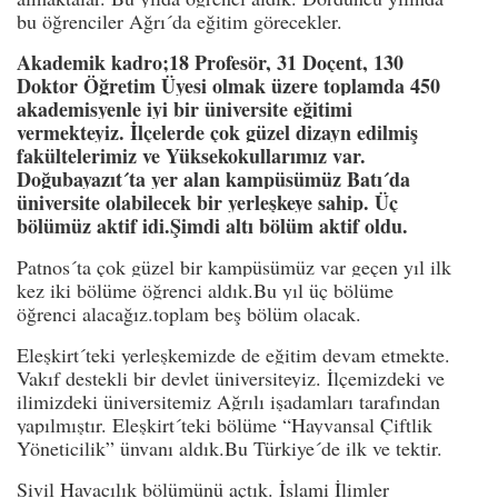
bu öğrenciler Ağrı´da eğitim görecekler.
Akademik kadro;18 Profesör, 31 Doçent, 130
Doktor Öğretim Üyesi olmak üzere toplamda 450
akademisyenle iyi bir üniversite eğitimi
vermekteyiz. İlçelerde çok güzel dizayn edilmiş
fakültelerimiz ve Yüksekokullarımız var.
Doğubayazıt´ta yer alan kampüsümüz Batı´da
üniversite olabilecek bir yerleşkeye sahip. Üç
bölümüz aktif idi.Şimdi altı bölüm aktif oldu.
Patnos´ta çok güzel bir kampüsümüz var geçen yıl ilk
kez iki bölüme öğrenci aldık.Bu yıl üç bölüme
öğrenci alacağız.toplam beş bölüm olacak.
Eleşkirt´teki yerleşkemizde de eğitim devam etmekte.
Vakıf destekli bir devlet üniversiteyiz. İlçemizdeki ve
ilimizdeki üniversitemiz Ağrılı işadamları tarafından
yapılmıştır. Eleşkirt´teki bölüme “Hayvansal Çiftlik
Yöneticilik” ünvanı aldık.Bu Türkiye´de ilk ve tektir.
Sivil Havacılık bölümünü açtık. İslami İlimler