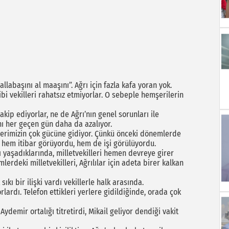
allabaşını al maaşını”. Ağrı için fazla kafa yoran yok.
gibi vekilleri rahatsız etmiyorlar. O sebeple hemşerilerin
akip ediyorlar, ne de Ağrı’nın genel sorunları ile
nı her geçen gün daha da azalıyor.
rilerimizin çok gücüne gidiyor. Çünkü önceki dönemlerde
n hem itibar görüyordu, hem de işi görülüyordu.
ı yaşadıklarında, milletvekilleri hemen devreye girer
lerdeki milletvekilleri, Ağrılılar için adeta birer kalkan
sıkı bir ilişki vardı vekillerle halk arasında.
lardı. Telefon ettikleri yerlere gidildiğinde, orada çok
 Aydemir ortalığı titretirdi, Mikail geliyor dendiği vakit