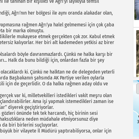
 ile tanınan bir kişilikti ve Ağrı’yı layıkıyla temsil
diği, Ağrı’nın her bölgesi ile aynı oranda alakadar olan,
k yapmasına rağmen Ağrı’ya halel gelmemesi için çok çaba
deta bir marka olmuştu.
mdikilerle mukayese etmek gerçekten çok zor. Kabul etmek
etersiz kalıyorlar. Her biri alt kademeden yetkisi az birer
 olsalardı böyle davranmazlardı. Çünkü ne halka karşı bir
ı... Halk da bunu bildiği için, onlardan fazla bir şey
olacaklardı ki. Çünkü ne halktan ne de delegeden yeterli
rda Başbakanın şahsında AK Partiye verilen oylarla
kili için de geçerlidir. O da halka rağmen aday oldu ve
erçek var ki, milletvekilleri istedikleri vakit meşru olan
onuçlandırabilirler. Ama işi yapmak istemedikleri zaman ise
r” diyerek geçiştiriyorlar.
 gözleri önünde tek tek harcandı, hiç birinin sesi
 Bu haksızlıklara neden müdahale etmiyorsunuz diye
3
da biri birlerini suçluyorlar.
büyük bir vilayete İl Müdürü yaptırabiliyorsa, onlar için