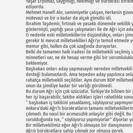
Yaşar Eryılmaz, saygınlığı, hekimliği ve bürokrasi birikimi
ediyordu.
Mehmet Hanefi Alır, samimiyetle çalışan, herkesin güven
mütevazi ve bir o kadar da alçak gönüllü idi.
İbrahim Taşdemir, fırtınalı ve yasaklı dönemde vekilli
göstermişti, yaptığı yasa çalışmaları ile de Ağrı için a
O nedenle eski milletvekillerini düşündükçe, onları şi
gerekir ki mevcut milletvekilleri Ağrı’yı temsil etmede y
memur gibi, halkın da çok uzağında duruyorlar.
Belki de tamamen halk iradesi ile milletvekili seçilmiş
minnetleri var, ne de hesap verme gibi bir sorumluluklar
beklemiyor.
Başbakan onları aday yapmasaydı nereden milletvekili 
desteği bulamazlardı. Ama tepeden aday yapılınca onla
rahatça milletvekili seçildiler. Aynı durum BDP milletve
onun da şimdiye kadar bir varlığı görülmedi.
Bu durum Ağrı için çok üzücüdür. Türkiye’de bilinen bir g
her işi başarabilir, takibe aldıkları işleri rahatlıkla s
“ başbakan iş takibini yasaklamış, söylüyoruz yapmıyorla
Ankara’daki Ağrı’lı bürokratların tamamı milletvekillerin
çıkmadı. Bu nasıl bir acımasızlık anlaşılır gibi değil.
sorulduğunda ise, “ söylüyoruz yapmıyorlar” diyorlar ya 
Bir milletvekilimiz eğer Ağrı’lı olmayan bir danışmanını 
Ağrılı bürokratlara sahip çıkmak zor olmasa gerek.