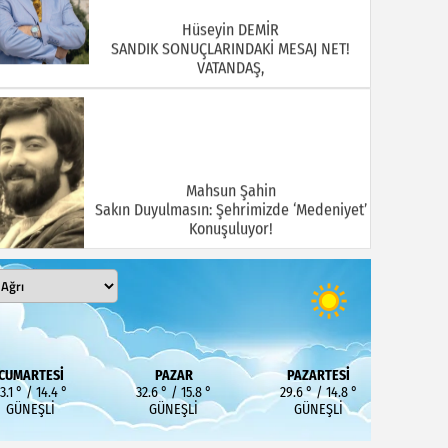
Hüseyin DEMİR
SANDIK SONUÇLARINDAKİ MESAJ NET!
VATANDAŞ,
Mahsun Şahin
Sakın Duyulmasın: Şehrimizde ‘Medeniyet’
Konuşuluyor!
MEHMET KOÇ
DOĞUBAYAZIT ASLINDA BİR İNANÇ
CUMARTESI
PAZAR
PAZARTESI
MERKEZİDİR
3.1 ° / 14.4 °
32.6 ° / 15.8 °
29.6 ° / 14.8 °
GÜNEŞLI
GÜNEŞLI
GÜNEŞLI