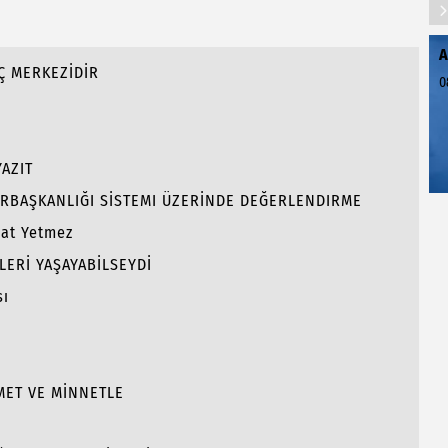
A
Ç MERKEZİDİR
0
AZIT
RBAŞKANLIĞI SİSTEMI ÜZERİNDE DEĞERLENDIRME
hat Yetmez
LERİ YAŞAYABİLSEYDİ
sı
MET VE MİNNETLE