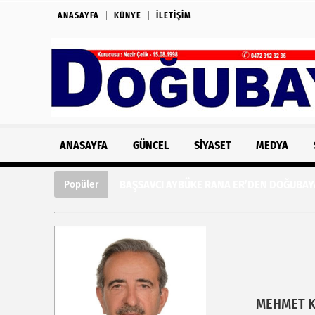
ANASAYFA
KÜNYE
İLETIŞIM
ANASAYFA
GÜNCEL
SIYASET
MEDYA
BAŞSAVCI AYBÜKE RANA ER’DEN DOĞUBAYA
Popüler
MEHMET 