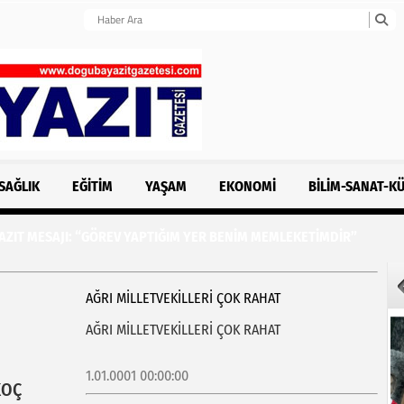
SAĞLIK
EĞITIM
YAŞAM
EKONOMI
BILIM-SANAT-K
ZIT MESAJI: “GÖREV YAPTIĞIM YER BENİM MEMLEKETİMDİR”
AĞRI MİLLETVEKİLLERİ ÇOK RAHAT
AĞRI MİLLETVEKİLLERİ ÇOK RAHAT
1.01.0001 00:00:00
KOÇ