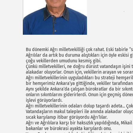
Bu dönemki Ağrı milletvekilliği çok rahat. Eski tabirle “s
Ağrılılar da artık bu duruma alıştıkları için öyle eskisi 
çoğu vekillerden umudunu kesmiş gibi.
Çünkü milletvekilleri, ne doğru dürüst vatandaşın işini t
alakadar oluyorlar. Onun için, vekillerin arayan ve sora
Ağrı milletvekillerinin uyguladıkları bu strateji hemşe
bir hemşerimiz Ankara’ya gittiğinde, vekiller tarafında
Aynı şekilde Ankara’da çalışan bürokratlar da bir sıkınt
onların sıkıntılarını giderirlerdi. Onun için geçmiş dönem
işlevi görüyorlardı.
Ağrı milletvekillerinin odaları dolup taşardı adeta... Çok 
Vatandaşların makul talepleri ile anında alakadar oluyor
sıcak karşılanıp itibar görüyordu Ağrı’lılar.
Ağrı ve Ağrılılara karşı bir haksızlık yapıldığında, Mikail
bakanlar ve bürokrasi ayakta karşılardı onu.