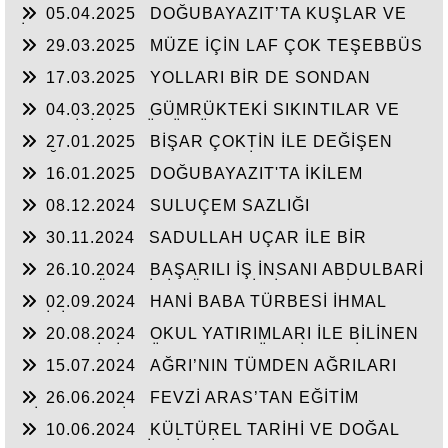
05.04.2025
DOĞUBAYAZIT’TA KUŞLAR VE
İNSANLAR
29.03.2025
MÜZE İÇİN LAF ÇOK TEŞEBBÜS
YOK
17.03.2025
YOLLARI BİR DE SONDAN
BAŞLAYIN!...
04.03.2025
GÜMRÜKTEKİ SIKINTILAR VE
BEN BİLİRİM GÜDÜMÜ
27.01.2025
BİŞAR ÇOKTİN İLE DEĞİŞEN
DOĞUBAYAZIT’IN ÇEHRESİ
16.01.2025
DOĞUBAYAZIT'TA İKİLEM
YAŞAM
08.12.2024
SULUÇEM SAZLIĞI
30.11.2024
SADULLAH UÇAR İLE BİR
ARADA
26.10.2024
BAŞARILI İŞ İNSANI ABDULBARİ
GOZEL BÖLGE İÇİN ÖNEMLİ BİR ŞAHSİYET…
02.09.2024
HANİ BABA TÜRBESİ İHMAL
EDİLİYOR
20.08.2024
OKUL YATIRIMLARI İLE BİLİNEN
HEMŞERİMİZ DÜNDEN BUGÜNE İBRAHİM
15.07.2024
AĞRI’NIN TÜMDEN AĞRILARI
YASUBUĞA İLE PORTRE…
26.06.2024
FEVZİ ARAS’TAN EĞİTİM
HİZMETLERİNE DEVAM
10.06.2024
KÜLTÜREL TARİHİ VE DOĞAL
ESERLER SAHİPSİZ Mİ?