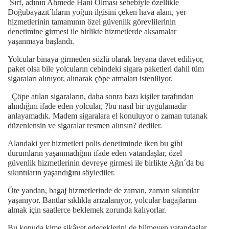
Sırf, adının Ahmede Hani Olması sebebiyle özellikle
Doğubayazıt´lıların yoğun ilgisini çeken hava alanı, yer
hizmetlerinin tamamının özel güvenlik görevlilerinin
denetimine girmesi ile birlikte hizmetlerde aksamalar
yaşanmaya başlandı.
Yolcular binaya girmeden sözlü olarak beyana davet ediliyor,
paket olsa bile yolcuların cebindeki sigara paketleri dahil tüm
sigaraları alınıyor, alınarak çöpe atmaları isteniliyor.
Çöpe atılan sigaraların, daha sonra bazı kişiler tarafından
alındığını ifade eden yolcular, ?bu nasıl bir uygulamadır
anlayamadık. Madem sigaralara el konuluyor o zaman tutanak
düzenlensin ve sigaralar resmen alınsın? dediler.
Alandaki yer hizmetleri polis denetiminde iken bu gibi
durumların yaşanmadığını ifade eden vatandaşlar, özel
güvenlik hizmetlerinin devreye girmesi ile birlikte Ağrı´da bu
sıkıntıların yaşandığını söylediler.
Öte yandan, bagaj hizmetlerinde de zaman, zaman sıkıntılar
yaşanıyor. Bantlar sıklıkla arızalanıyor, yolcular bagajlarını
almak için saatlerce beklemek zorunda kalıyorlar.
Bu konuda kime şikâyet edeceklerini de bilmeyen vatandaşlar,