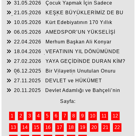
31.05.2026
Çocuk Yapmak İçin Sadece
DEĞERLENDIRME
Nasihat Yetmez
21.05.2026
KEŞKE BÜYÜKLERİMİZ DE BU
GÜNLERİ YAŞAYABİLSEYDİ
10.05.2026
Kürt Edebiyatının 170 Yıllık
Mirası
06.05.2026
AMEDSPOR’UN YÜKSELİŞİ
22.04.2026
Merhum Başkan Ali Konyar
18.04.2026
VEFATININ YIL DÖNÜMÜNDE
RAHMET VE MİNNETLE
27.02.2026
YAYA GEÇİDİNDE DURAN KİM?
06.12.2025
Bir Vilayetin Unutulan Onuru
DOĞUBAYAZIT YENİDEN İL OLMALIDIR
27.11.2025
DEVLET ve HÜKÜMET
20.11.2025
Devlet Adamlığı ve Bahçeli’nin
Tarihi Çıkışı
Sayfa:
1
2
3
4
5
6
7
8
9
10
11
12
13
14
15
16
17
18
19
20
21
22