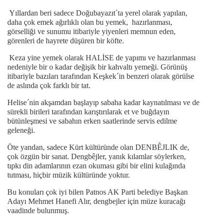
Yıllardan beri sadece Doğubayazıt´ta yerel olarak yapılan,
daha çok emek ağırlıklı olan bu yemek, hazırlanması,
görselliği ve sunumu itibariyle yiyenleri memnun eden,
görenleri de hayrete düşüren bir köfte.
Keza yine yemek olarak HALİSE de yapımı ve hazırlanması
nedeniyle bir o kadar değişik bir kahvaltı yemeği. Görünüş
itibariyle bazıları tarafından Keşkek´in benzeri olarak görülse
de aslında çok farklı bir tat.
Helise´nin akşamdan başlayıp sabaha kadar kaynatılması ve de
sürekli birileri tarafından karıştırılarak et ve buğdayın
bütünleşmesi ve sabahın erken saatlerinde servis edilme
geleneği.
Öte yandan, sadece Kürt kültüründe olan DENBÊJLIK de,
çok özgün bir sanat. Dengbêjler, yanık kılamlar söylerken,
tıpkı din adamlarının ezan okuması gibi bir elini kulağında
tutması, hiçbir müzik kültüründe yoktur.
Bu konuları çok iyi bilen Patnos AK Parti belediye Başkan
Adayı Mehmet Hanefi Alır, dengbejler için müze kuracağı
vaadinde bulunmuş.