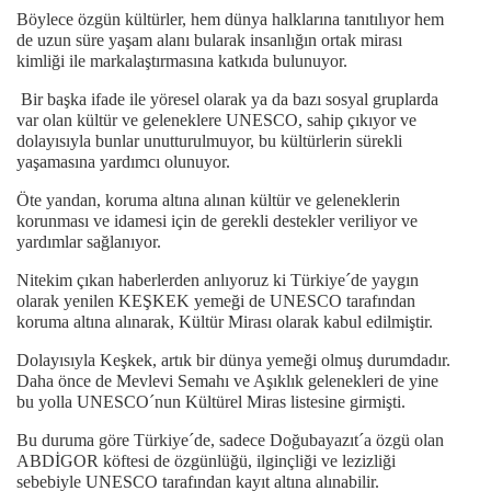
Böylece özgün kültürler, hem dünya halklarına tanıtılıyor hem
de uzun süre yaşam alanı bularak insanlığın ortak mirası
kimliği ile markalaştırmasına katkıda bulunuyor.
Bir başka ifade ile yöresel olarak ya da bazı sosyal gruplarda
var olan kültür ve geleneklere UNESCO, sahip çıkıyor ve
dolayısıyla bunlar unutturulmuyor, bu kültürlerin sürekli
yaşamasına yardımcı olunuyor.
Öte yandan, koruma altına alınan kültür ve geleneklerin
korunması ve idamesi için de gerekli destekler veriliyor ve
yardımlar sağlanıyor.
Nitekim çıkan haberlerden anlıyoruz ki Türkiye´de yaygın
olarak yenilen KEŞKEK yemeği de UNESCO tarafından
koruma altına alınarak, Kültür Mirası olarak kabul edilmiştir.
Dolayısıyla Keşkek, artık bir dünya yemeği olmuş durumdadır.
Daha önce de Mevlevi Semahı ve Aşıklık gelenekleri de yine
bu yolla UNESCO´nun Kültürel Miras listesine girmişti.
Bu duruma göre Türkiye´de, sadece Doğubayazıt´a özgü olan
ABDİGOR köftesi de özgünlüğü, ilginçliği ve lezizliği
sebebiyle UNESCO tarafından kayıt altına alınabilir.