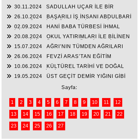
30.11.2024
SADULLAH UÇAR İLE BİR
ARADA
26.10.2024
BAŞARILI İŞ İNSANI ABDULBARİ
GOZEL BÖLGE İÇİN ÖNEMLİ BİR ŞAHSİYET…
02.09.2024
HANİ BABA TÜRBESİ İHMAL
EDİLİYOR
20.08.2024
OKUL YATIRIMLARI İLE BİLİNEN
HEMŞERİMİZ DÜNDEN BUGÜNE İBRAHİM
15.07.2024
AĞRI’NIN TÜMDEN AĞRILARI
YASUBUĞA İLE PORTRE…
26.06.2024
FEVZİ ARAS’TAN EĞİTİM
HİZMETLERİNE DEVAM
10.06.2024
KÜLTÜREL TARİHİ VE DOĞAL
ESERLER SAHİPSİZ Mİ?
19.05.2024
ÜST GEÇİT DEMİR YIĞINI GİBİ
Sayfa:
1
2
3
4
5
6
7
8
9
10
11
12
13
14
15
16
17
18
19
20
21
22
23
24
25
26
27