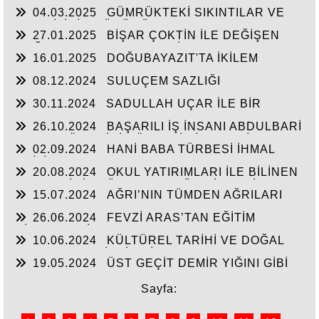
BAŞLAYIN!...
04.03.2025
GÜMRÜKTEKİ SIKINTILAR VE
BEN BİLİRİM GÜDÜMÜ
27.01.2025
BİŞAR ÇOKTİN İLE DEĞİŞEN
DOĞUBAYAZIT’IN ÇEHRESİ
16.01.2025
DOĞUBAYAZIT'TA İKİLEM
YAŞAM
08.12.2024
SULUÇEM SAZLIĞI
30.11.2024
SADULLAH UÇAR İLE BİR
ARADA
26.10.2024
BAŞARILI İŞ İNSANI ABDULBARİ
GOZEL BÖLGE İÇİN ÖNEMLİ BİR ŞAHSİYET…
02.09.2024
HANİ BABA TÜRBESİ İHMAL
EDİLİYOR
20.08.2024
OKUL YATIRIMLARI İLE BİLİNEN
HEMŞERİMİZ DÜNDEN BUGÜNE İBRAHİM
15.07.2024
AĞRI’NIN TÜMDEN AĞRILARI
YASUBUĞA İLE PORTRE…
26.06.2024
FEVZİ ARAS’TAN EĞİTİM
HİZMETLERİNE DEVAM
10.06.2024
KÜLTÜREL TARİHİ VE DOĞAL
ESERLER SAHİPSİZ Mİ?
19.05.2024
ÜST GEÇİT DEMİR YIĞINI GİBİ
Sayfa: