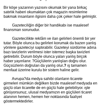
Bir köşe yazarının yazısını okumak bir yana birkaç
satırlık haberi okumaktan çok magazin resimlerine
bakmak insanların ilgisini daha çok çeker hale gelmiştir.
Gazeteciliğin diğer bir handikabı ise maalesef
finansman sorunudur.
Gazetecilikte reklâm ve ilan gelirleri önemli bir yer
tutar. Böyle olunca bu gelirleri korumak da bazen yanlış
yönlere gazeteciyi saptırabilir. Gazeteyi sürdürme adına
bazı tavizlerin verilmesi ister istemez başka tavizleri
getirebilir. Durum böyle olunca yalan yanlış birçok
haber yayınlanır. ?Güçlülerin yanlışları doğru olur.
Güçsüzlerin doğruları da yanlış olur
.?
ış tamamen
menfaat üzerine kurulu bir sistem haline gelir.
Avrupa?da medya sahibi olanların ticarete
girmeleri mümkün değilken bizde maalesef medyada en
güçlü olan ticarette de en güçlü hale gelebiliyor. ışte
görüyorsunuz, ulusal medyamızın en güçlüleri ticaret
alanının hemen, hemen her noktasında faaliyet
göstermektedirler.