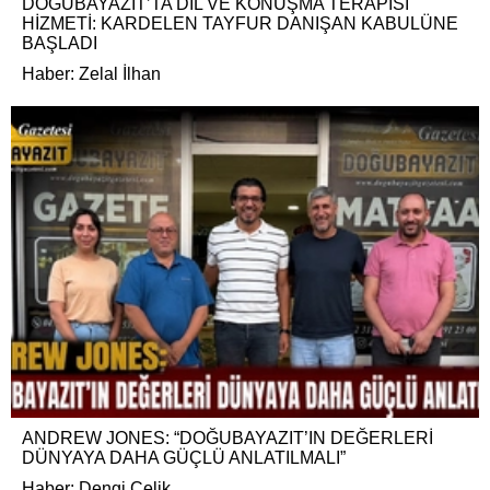
DOĞUBAYAZIT’TA DİL VE KONUŞMA TERAPİSİ
HİZMETİ: KARDELEN TAYFUR DANIŞAN KABULÜNE
BAŞLADI
Haber: Zelal İlhan
ANDREW JONES: “DOĞUBAYAZIT’IN DEĞERLERİ
DÜNYAYA DAHA GÜÇLÜ ANLATILMALI”
Haber: Dengi Çelik