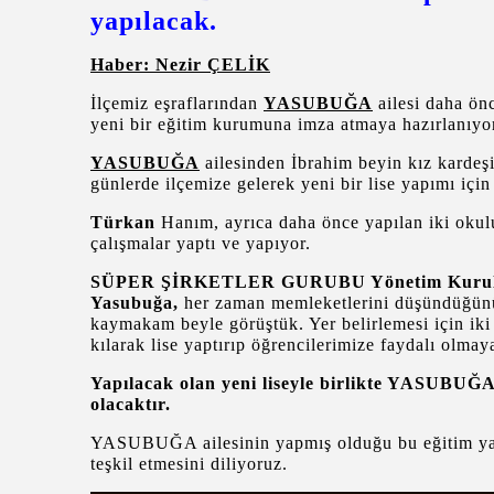
yapılacak.
Haber: Nezir ÇELİK
İlçemiz eşraflarından
YASUBUĞA
ailesi daha ön
yeni bir eğitim kurumuna imza atmaya hazırlanıyo
YASUBUĞA
ailesinden İbrahim beyin kız kardeş
günlerde ilçemize gelerek yeni bir lise yapımı için
Türkan
Hanım, ayrıca daha önce yapılan iki okulu
çalışmalar yaptı ve yapıyor.
SÜPER ŞİRKETLER GURUBU Yönetim Kurulu Ü
Yasubuğa,
her zaman memleketlerini düşündüğünü v
kaymakam beyle görüştük. Yer belirlemesi için iki y
kılarak lise yaptırıp öğrencilerimize faydalı olmay
Yapılacak olan yeni liseyle birlikte YASUBUĞA
olacaktır.
YASUBUĞA ailesinin yapmış olduğu bu eğitim yatı
teşkil etmesini diliyoruz.