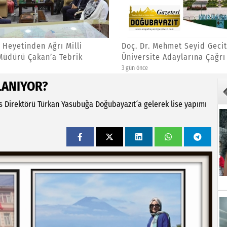
i Heyetinden Ağrı Milli
Doç. Dr. Mehmet Seyid Gecit
Müdürü Çakan’a Tebrik
Üniversite Adaylarına Çağrı
3 gün önce
LANIYOR?
 Direktörü Türkan Yasubuğa Doğubayazıt´a gelerek lise yapımı