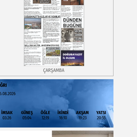
ÇARŞAMBA
ĞRI
6.08.2026
İMSAK
GÜNEŞ
ÖĞLE
İKİNDİ
AKŞAM
YATSI
03:26
05:04
12:19
16:10
19:23
20:55