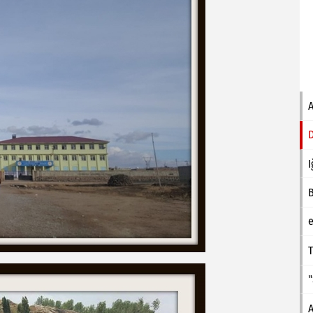
I
e
T
A