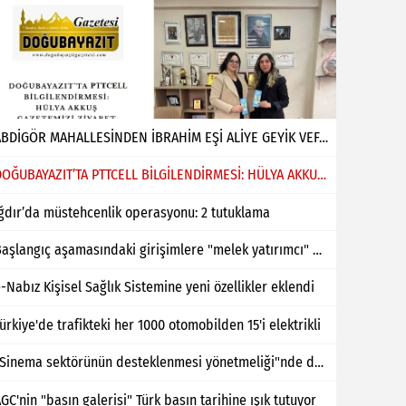
ABDİGÖR MAHALLESİNDEN İBRAHİM EŞİ ALİYE GEYİK VEFAT ETMİŞTİR
DOĞUBAYAZIT’TA PTTCELL BİLGİLENDİRMESİ: HÜLYA AKKUŞ GAZETEMİZİ ZİYARET ETTİ
ğdır’da müstehcenlik operasyonu: 2 tutuklama
Başlangıç aşamasındaki girişimlere "melek yatırımcı" desteği
-Nabız Kişisel Sağlık Sistemine yeni özellikler eklendi
ürkiye'de trafikteki her 1000 otomobilden 15'i elektrikli
"Sinema sektörünün desteklenmesi yönetmeliği"nde değişiklik yapıldı
GC'nin "basın galerisi" Türk basın tarihine ışık tutuyor