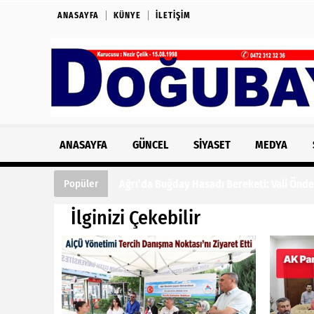
ANASAYFA
KÜNYE
İLETIŞIM
ANASAYFA
GÜNCEL
SIYASET
MEDYA
Ağrı’da Buğday Hasadı Bereketi: Vali Önde
Popüler
İlginizi Çekebilir