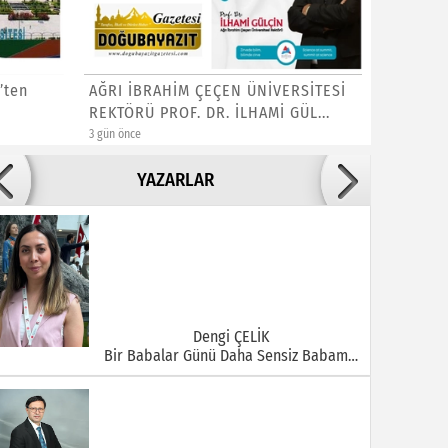
’ten
AĞRI İBRAHİM ÇEÇEN ÜNİVERSİTESİ
DOĞUBAY
REKTÖRÜ PROF. DR. İLHAMİ GÜL...
YETKİLİ
3 gün önce
3 gün önce
Adile ADIGÜZEL
YAZARLAR
Bu Şehrin Ortasında Çürüyen Bir Yapı Var
Dengi ÇELİK
Bir Babalar Günü Daha Sensiz Babam…