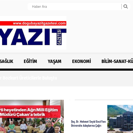
SAĞLIK
EĞITIM
YAŞAM
EKONOMI
BILIM-SANAT-K
r Bozkurt Üreticilerle Buluştu