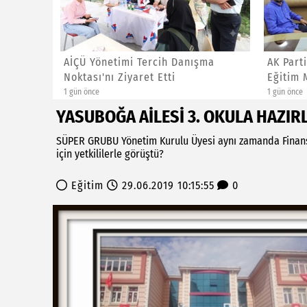
ÜRLÜĞÜ
AİÇÜ Yönetimi Tercih Danışma
AK Part
Noktası'nı Ziyaret Etti
Eğitim 
1 gün önce
1 gün önce
YASUBOĞA AİLESİ 3. OKULA HAZIR
SÜPER GRUBU Yönetim Kurulu Üyesi aynı zamanda Finans
için yetkililerle görüştü?
Eğitim
29.06.2019 10:15:55
0