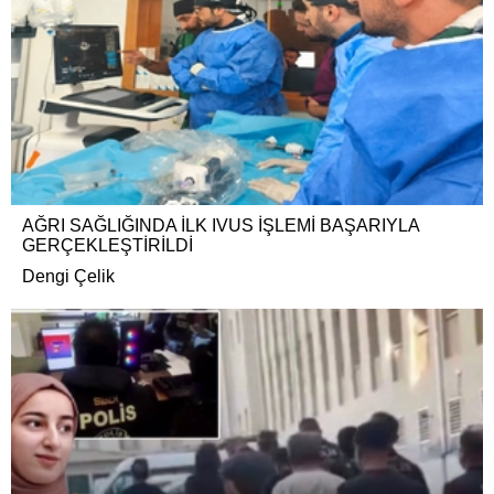
AĞRI SAĞLIĞINDA İLK IVUS İŞLEMİ BAŞARIYLA
GERÇEKLEŞTİRİLDİ
Dengi Çelik