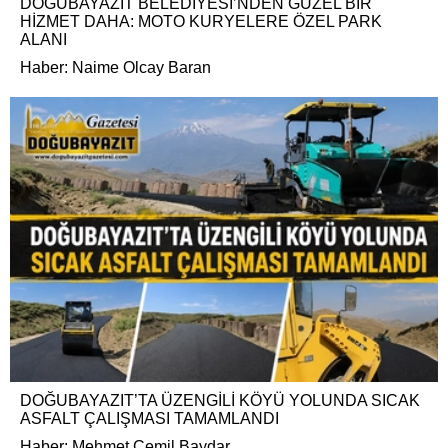
DOĞUBAYAZIT BELEDİYESİ’NDEN GÜZEL BİR
HİZMET DAHA: MOTO KURYELERE ÖZEL PARK
ALANI
Haber: Naime Olcay Baran
DOĞUBAYAZIT’TA ÜZENGİLİ KÖYÜ YOLUNDA SICAK
ASFALT ÇALIŞMASI TAMAMLANDI
Haber: Mehmet Cemil Baydar