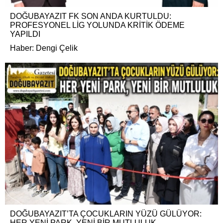
DOĞUBAYAZIT FK SON ANDA KURTULDU:
PROFESYONEL LİG YOLUNDA KRİTİK ÖDEME
YAPILDI
Haber: Dengi Çelik
DOĞUBAYAZIT’TA ÇOCUKLARIN YÜZÜ GÜLÜYOR:
HER YENİ PARK, YENİ BİR MUTLULUK