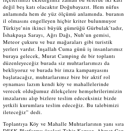
değil beş katı olacaktır Doğubayazıt. Hem nüfus
anlamında hem de yüz ölçümü anlamında. buranın
il olmasını engelleyen hiçbir kriter bulunmuyor
Türkiye’nin ikinci büyük gümrüğü Gürbulak’tadır,
İshakpaşa Sarayı, Ağrı Dağı, Nuh’un gemisi,
Meteor çukuru ve buz mağaraları gibi turistik
yerleri vardır. İnşallah Cuma günü iş insanlarımız
buraya gelecek, Murat Camping de bir toplantı
düzenleyeceğiz burada siz muhtarlarımızı da
bekliyoruz ve burada bir imza kampanyasını
başlatacağız, muhtarlarımız bire bir aktif rol
oynaması lazım kendi köy ve mahallelerinde
verecek olduğumuz dilekçelere hemşehrilerimizin
imzalarını alıp bizlere teslim edeceksiniz bizde
yetkili kurumlara teslim edeceğiz. Bu talebimizi
ileteceğiz” dedi.
Toplantıya Köy ve Mahalle Muhtarlarının yanı sıra
DESK Platformu üyeleri Tahir Konyar, Ahmet Can,