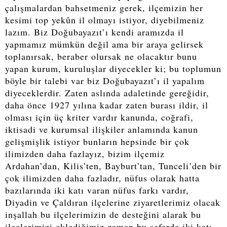
çalışmalardan bahsetmeniz gerek, ilçemizin her
kesimi top yekûn il olmayı istiyor, diyebilmeniz
lazım. Biz Doğubayazıt’ı kendi aramızda il
yapmamız mümkün değil ama bir araya gelirsek
toplanırsak, beraber olursak ne olacaktır bunu
yapan kurum, kuruluşlar diyecekler ki; bu toplumun
böyle bir talebi var biz Doğubayazıt’ı il yapalım
diyeceklerdir. Zaten aslında adaletinde gereğidir,
daha önce 1927 yılına kadar zaten burası ildir, il
olması için üç kriter vardır kanunda, coğrafi,
iktisadi ve kurumsal ilişkiler anlamında kanun
gelişmişlik istiyor bunların hepsinde bir çok
ilimizden daha fazlayız, bizim ilçemiz
Ardahan’dan, Kilis’ten, Bayburt’tan, Tunceli’den bir
çok ilimizden daha fazladır, nüfus olarak hatta
bazılarında iki katı varan nüfus farkı vardır,
Diyadin ve Çaldıran ilçelerine ziyaretlerimiz olacak
inşallah bu ilçelerimizin de desteğini alarak bu
ilçelerimizi eklediğimiz zaman bu seferde iki katı