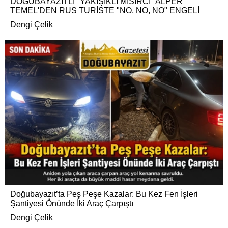
DOĞUBAYAZITLI "YAKIŞIKLI MISIRCI" ALPER
TEMEL'DEN RUS TURİSTE "NO, NO, NO" ENGELİ
Dengi Çelik
Doğubayazıt’ta Peş Peşe Kazalar: Bu Kez Fen İşleri
Şantiyesi Önünde İki Araç Çarpıştı
Dengi Çelik