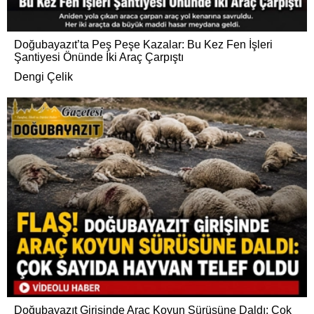
Doğubayazıt’ta Peş Peşe Kazalar: Bu Kez Fen İşleri
Şantiyesi Önünde İki Araç Çarpıştı
Dengi Çelik
Doğubayazıt Girişinde Araç Koyun Sürüsüne Daldı: Çok