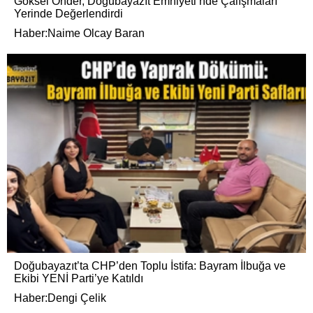
Göksel Önder, Doğubayazıt Emniyeti’nde Çalışmaları
Yerinde Değerlendirdi
Haber:Naime Olcay Baran
Doğubayazıt’ta CHP’den Toplu İstifa: Bayram İlbuğa ve
Ekibi YENİ Parti’ye Katıldı
Haber:Dengi Çelik