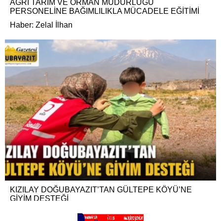
AĞRI TARIM VE ORMAN MÜDÜRLÜĞÜ
PERSONELİNE BAĞIMLILIKLA MÜCADELE EĞİTİMİ
Haber: Zelal İlhan
KIZILAY DOĞUBAYAZIT’TAN GÜLTEPE KÖYÜ’NE
GİYİM DESTEĞİ
Haber: Naime Olcay Baran