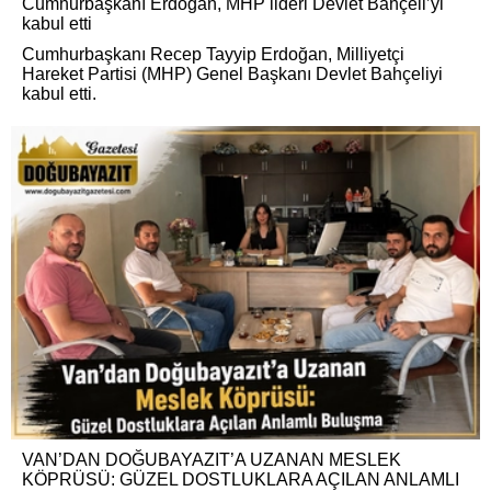
Cumhurbaşkanı Erdoğan, MHP lideri Devlet Bahçeli’yi
kabul etti
Cumhurbaşkanı Recep Tayyip Erdoğan, Milliyetçi
Hareket Partisi (MHP) Genel Başkanı Devlet Bahçeliyi
kabul etti.
VAN’DAN DOĞUBAYAZIT’A UZANAN MESLEK
KÖPRÜSÜ: GÜZEL DOSTLUKLARA AÇILAN ANLAMLI