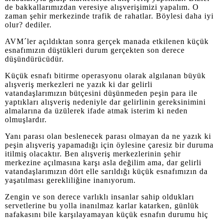
de bakkallarımızdan veresiye alışverişimizi yapalım. O
zaman şehir merkezinde trafik de rahatlar. Böylesi daha iyi
olur? dediler.
AVM´ler açıldıktan sonra gerçek manada etkilenen küçük
esnafımızın düştükleri durum gerçekten son derece
düşündürücüdür.
Küçük esnafı bitirme operasyonu olarak algılanan büyük
alışveriş merkezleri ne yazık ki dar gelirli
vatandaşlarımızın bütçesini düşünmeden peşin para ile
yaptıkları alışveriş nedeniyle dar gelirlinin gereksinimini
almalarına da üzülerek ifade atmak isterim ki neden
olmuşlardır.
Yanı parası olan beslenecek parası olmayan da ne yazık ki
peşin alışveriş yapamadığı için öylesine çaresiz bir duruma
itilmiş olacaktır. Ben alışveriş merkezlerinin şehir
merkezine açılmasına karşı asla değilim ama, dar gelirli
vatandaşlarımızın dört elle sarıldığı küçük esnafımızın da
yaşatılması gerekliliğine inanıyorum.
Zengin ve son derece varlıklı insanlar sahip oldukları
servetlerine bu yolla inanılmaz karlar katarken, günlük
nafakasını bile karşılayamayan küçük esnafın durumu hiç