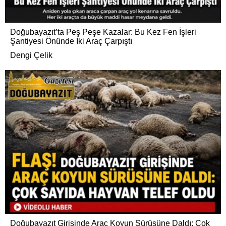
Doğubayazıt’ta Peş Peşe Kazalar: Bu Kez Fen İşleri
Şantiyesi Önünde İki Araç Çarpıştı
Dengi Çelik
Doğubayazıt Girişinde Araç Koyun Sürüsüne Daldı: Çok