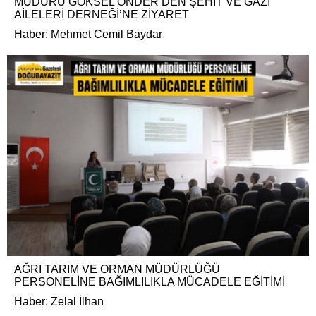
MÜDÜRÜ GÖKSEL ÖNDER’DEN ŞEHİT VE GAZİ
AİLELERİ DERNEĞİ’NE ZİYARET
Haber: Mehmet Cemil Baydar
AĞRI TARIM VE ORMAN MÜDÜRLÜĞÜ
PERSONELİNE BAĞIMLILIKLA MÜCADELE EĞİTİMİ
Haber: Zelal İlhan